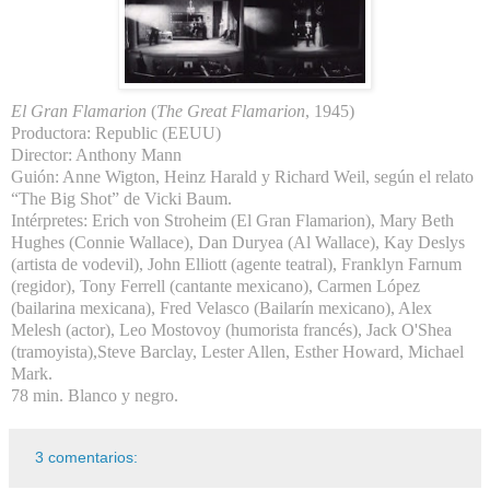
El Gran Flamarion
(
The Great Flamarion
, 1945)
Productora: Republic (EEUU)
Director: Anthony Mann
Guión: Anne Wigton, Heinz Harald y Richard Weil, según el relato
“The Big Shot” de Vicki Baum.
Intérpretes: Erich von Stroheim (El Gran Flamarion), Mary Beth
Hughes (Connie Wallace), Dan Duryea (Al Wallace), Kay Deslys
(artista de vodevil), John Elliott (agente teatral), Franklyn Farnum
(regidor), Tony Ferrell (cantante mexicano), Carmen López
(bailarina mexicana), Fred Velasco (Bailarín mexicano), Alex
Melesh (actor), Leo Mostovoy (humorista francés), Jack O'Shea
(tramoyista),Steve Barclay, Lester Allen, Esther Howard, Michael
Mark.
78 min. Blanco y negro.
3 comentarios: