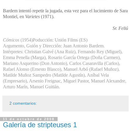
Bardem intentó repetir la jugada, esta vez para el lucimiento de Sara
Montiel, en
Varietes
(1971).
Sr. Feliú
Cómicos
(1954)
Poducción: Unión Films (ES)
Argumento, Guión y Dirección: Juan Antonio Bardem.
Intérpretes: Christian Galvé (Ana Ruiz), Fernando Rey (Miguel),
Emma Penella (Marga), Rosario García Ortega (Doña Carmen),
Mariano Asquerino (Don Antonio), Carlos Casaravilla (Carlos),
Rafael Alonso (Ernesto Blasco), Manuel Arbó (Rafael Muñoz),
Matilde Muñoz Sampedro (Matilde Agustín), Aníbal Vela
(Empresario), Arsenio Freignac, Miguel Pastor, Manuel Alexandre,
Arturo Marín, Manuel Guitián.
2 comentarios:
11 de octubre de 2008
Galería de stripteuses 1