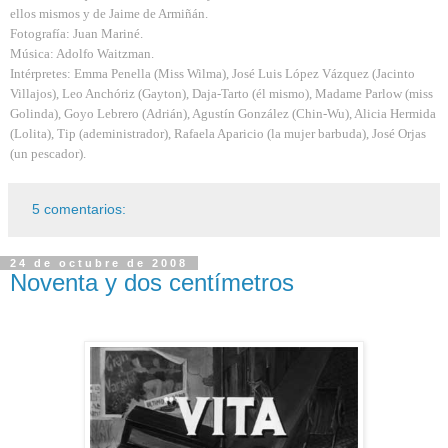
ellos mismos y de Jaime de Armiñán.
Fotografía: Juan Mariné.
Música: Adolfo Waitzman.
Intérpretes: Emma Penella (Miss Wilma), José Luis López Vázquez (Jacinto
Villajos), Leo Anchóriz (Gayton), Daja-Tarto (él mismo), Madame Parlow (miss
Golinda), Goyo Lebrero (Adrián), Agustín González (Chin-Wu), Alicia Hermida
(Lolita), Tip (adeministrador), Rafaela Aparicio (la mujer barbuda), José Orjas
(un pescador).
5 comentarios:
24 de octubre de 2008
Noventa y dos centímetros