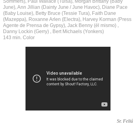
Sommers), Paul Wallace (Tulsa), Morgan Brittany (Baby
June), Ann Jillian (Dainty June / June Havoc), Diane Pace
(Baby Louise), Betty Bruce (Tessie Tura), Faith Dane
(Mazeppa), Roxanne Arlen (Electra), Harvey Korman (Press
Agente de Prensa de Gypsy), Jack Benny (él mismo) ,
Danny Lockin (Gerry) , Bert Michaels (Yonkers)
143 min. Color
Sr. Feliú