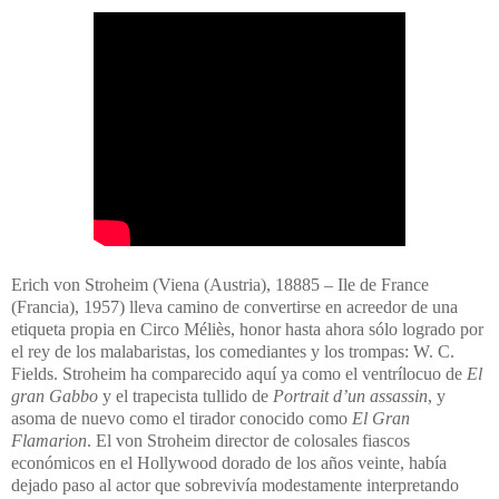
Erich von Stroheim (Viena (Austria), 18885 – Ile de France
(Francia), 1957) lleva camino de convertirse en acreedor de una
etiqueta propia en Circo Méliès, honor hasta ahora sólo logrado por
el rey de los malabaristas, los comediantes y los trompas: W. C.
Fields. Stroheim ha comparecido aquí ya como el ventrílocuo de
El
gran Gabbo
y el trapecista tullido de
Portrait
d’un assassin
, y
asoma de nuevo como el tirador conocido como
El Gran
Flamarion
.
El von Stroheim director de colosales fiascos
económicos en el Hollywood dorado de los años veinte, había
dejado paso al actor que sobrevivía modestamente interpretando