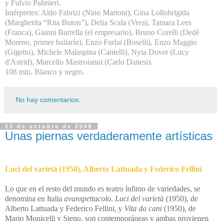
y Fulvio Palmieri.
Intérpretes: Aldo Fabrizi (Nino Martoni), Gina Lollobrigida
(Margherita “Rita Buton”), Delia Scala (Vera), Tamara Lees
(Franca), Gianni Barrella (el empresario), Bruno Corelli (Dedè
Moreno, primer bailarín), Enzo Furlai (Boselli), Enzo Maggio
(Gigetto), Michele Malaspina (Cantelli), Nyta Dover (Lucy
d'Astrid), Marcello Mastroianni (Carlo Danesi).
108 min. Blanco y negro.
No hay comentarios:
23 de octubre de 2008
Unas piernas verdaderamente artísticas
Luci del varietà (1950), Alberto Lattuada y Federico Fellini
Lo que en el resto del mundo es teatro ínfimo de variedades, se
denomina en Italia
avanspettacolo
.
Luci del varietà
(1950), de
Alberto Lattuada y Federico Fellini, y
Vita da cani
(1950), de
Mario Monicelli y Steno, son contemporáneas y ambas provienen