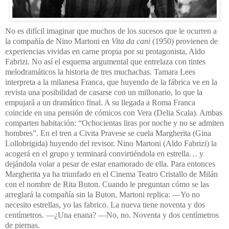
No es difícil imaginar que muchos de los sucesos que le ocurren a
la compañía de Nino Martoni en
Vita da cani
(1950) provienen de
experiencias vividas en carne propia por su protagonista, Aldo
Fabrizi. No así el esquema argumental que entrelaza con tintes
melodramáticos la historia de tres muchachas. Tamara Lees
interpreta a la milanesa Franca, que huyendo de la fábrica ve en la
revista una posibilidad de casarse con un millonario, lo que la
empujará a un dramático final. A su llegada a Roma Franca
coincide en una pensión de cómicos con Vera (Delia Scala). Ambas
comparten habitación: “Ochocientas liras por noche y no se admiten
hombres”.
En el tren a Civita Pravese se cuela Margherita (Gina
Lollobrigida) huyendo del revisor. Nino Martoni (Aldo Fabrizi) la
acogerá en el grupo y terminará convirtiéndola en estrella… y
dejándola volar a pesar de estar enamorado de ella. Para entonces
Margherita ya ha triunfado en el Cinema Teatro Cristallo de Milán
con el nombre de Rita Buton.
Cuando le preguntan cómo se las
arreglará la compañía sin la Buton, Martoni replica:
—Yo no
necesito estrellas, yo las fabrico. La nueva tiene noventa y dos
centímetros.
—¿Una enana?
—No, no. Noventa y dos centímetros
de piernas.