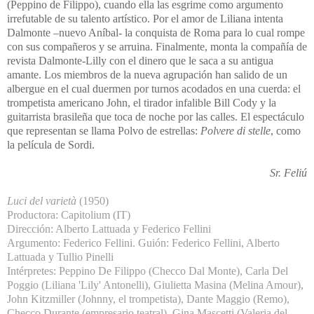
(Peppino de Filippo), cuando ella las esgrime como argumento
irrefutable de su talento artístico. Por el amor de Liliana intenta
Dalmonte –nuevo Aníbal- la conquista de Roma para lo cual rompe
con sus compañeros y se arruina. Finalmente, monta la compañía de
revista Dalmonte-Lilly con el dinero que le saca a su antigua
amante. Los miembros de la nueva agrupación han salido de un
albergue en el cual duermen por turnos acodados en una cuerda: el
trompetista americano John, el tirador infalible Bill Cody y la
guitarrista brasileña que toca de noche por las calles. El espectáculo
que representan se llama Polvo de estrellas:
Polvere di stelle
, como
la película de Sordi.
Sr. Feliú
Luci del varietà
(1950)
Productora: Capitolium (IT)
Dirección: Alberto Lattuada y Federico Fellini
Argumento: Federico Fellini. Guión: Federico Fellini, Alberto
Lattuada y Tullio Pinelli
Intérpretes: Peppino De Filippo (Checco Dal Monte), Carla Del
Poggio (Liliana 'Lily' Antonelli), Giulietta Masina (Melina Amour),
John Kitzmiller (Johnny, el trompetista), Dante Maggio (Remo),
Checco Durante (empresario teatral), Gina Mascetti (Valeria del