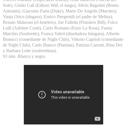
Sole), Giulio Calì (Edison Will, el mago), Silvio Bagolini (Bruno
Antonini), Giacomo Furia (Duke), Mario De Angelis (Maestro),
Vanja Orico (zíngara), Enrico Piergentili (el padre de Melina),
Renato Malavasi (el hotelero), Joe Falletta (Pistolero Bill), Folco
Lulli (Adelmo Conti), Carlo Romano (Enzo La Rosa), Fanny
Marchio (Soubrette), Franca Valeri (diseñadora húngara), Alberto
Bonucci (comediante de Night Club), Vittorio Caprioli (comediante
de Night Club), Carlo Bianco (Pianista), Patrizia Caronti, Rina Dei
y Barbara Leite (soubrettinas).
93 min. Blanco y negro.