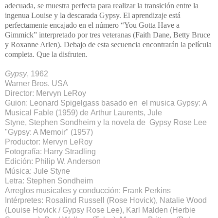
adecuada, se muestra perfecta para realizar la transición entre la
ingenua Louise y la descarada Gypsy. El aprendizaje está
perfectamente encajado en el número “You Gotta Have a
Gimmick” interpretado por tres veteranas (Faith Dane, Betty Bruce
y Roxanne Arlen). Debajo de esta secuencia encontrarán la película
completa. Que la disfruten.
Gypsy
, 1962
Warner Bros. USA
Director: Mervyn LeRoy
Guion: Leonard Spigelgass basado en el musica Gypsy: A
Musical Fable (1959) de Arthur Laurents, Jule
Styne, Stephen Sondheim y la novela de Gypsy Rose Lee
"Gypsy: A Memoir" (1957)
Productor: Mervyn LeRoy
Fotografía: Harry Stradling
Edición: Philip W. Anderson
Música: Jule Styne
Letra: Stephen Sondheim
Arreglos musicales y conducción: Frank Perkins
Intérpretes: Rosalind Russell (Rose Hovick), Natalie Wood
(Louise Hovick / Gypsy Rose Lee), Karl Malden (Herbie