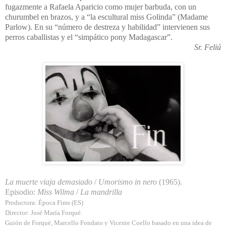
fugazmente a Rafaela Aparicio como mujer barbuda, con un
churumbel en brazos, y a “la escultural miss Golinda” (Madame
Parlow). En su “número de destreza y habilidad” intervienen sus
perros caballistas y el “simpático pony Madagascar”.
Sr. Feliú
La muerte viaja demasiado
/
Umorismo in nero
(1965).
Episodio:
Miss Wilma
/
La mandrilla
Productora: Época Fims (ES)
Director: José María Forqué.
Guión de Forqué, Marcello Fondato y Vicente Coello basado en una idea de