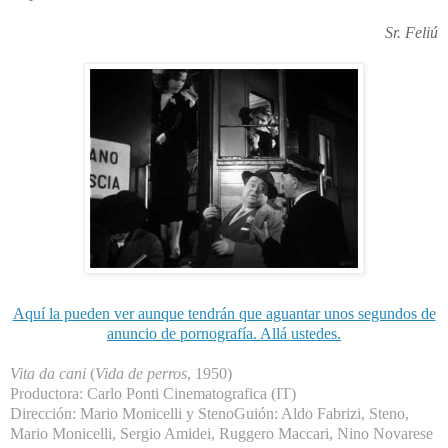
Sr. Feliú
Aquí la pueden ver aunque tendrán que aguantar unos segundos de
anuncio de pornografía. Allá ustedes.
Vita da cani
(
Vida de perros
, 1950)
Productora: Carlo Ponti Cinematografica (IT)
Dirección: Mario Monicelli y Steno
Guión: Aldo Fabrizi, Steno,
Mario Monicelli, Sergio Amidei, Ruggero Maccari, Nino Novarese