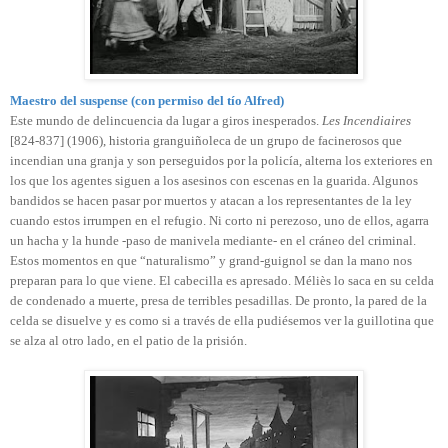
Maestro del suspense (con permiso del tío Alfred)
Este mundo de delincuencia da lugar a giros inesperados.
Les Incendiaires
[824-837] (1906), historia granguiñoleca de un grupo de facinerosos que
incendian una granja y son perseguidos por la policía, alterna los exteriores en
los que los agentes siguen a los asesinos con escenas en la guarida. Algunos
bandidos se hacen pasar por muertos y atacan a los representantes de la ley
cuando estos irrumpen en el refugio. Ni corto ni perezoso, uno de ellos, agarra
un hacha y la hunde -paso de manivela mediante- en el cráneo del criminal.
Estos momentos en que “naturalismo” y grand-guignol se dan la mano nos
preparan para lo que viene. El cabecilla es apresado. Méliès lo saca en su celda
de condenado a muerte, presa de terribles pesadillas. De pronto, la pared de la
celda se disuelve y es como si a través de ella pudiésemos ver la guillotina que
se alza al otro lado, en el patio de la prisión.