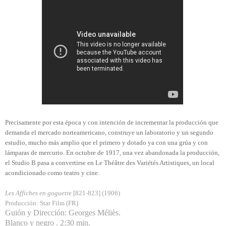
Precisamente por esta época y con intención de incrementar la producción que
demanda el mercado norteamericano, construye un laboratorio y un segundo
estudio, mucho más amplio que el primero y dotado ya con una grúa y con
lámparas de mercurio. En octubre de 1917, una vez abandonada la producción,
el Studio B pasa a convertirse en Le Théâtre des Variétés Artistiques, un local
acondicionado como teatro y cine.
Les Affiches en goguett
e [821-823] (1906)
Producción: Star Film (FR)
Guión y Dirección: Georges Méliès.
Blanco y negro . 2:30 min.