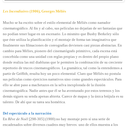
Les Incendiaires
(1906), Georges Méliès
Mucho se ha escrito sobre el estilo elemental de Méliès como narrador
cinematográfico. Al fin y al cabo, sus películas no dejarían de ser fantasías que
no podían tener lugar en un escenario. Lo mismito que Busby Berkeley sólo
que éste utiliza la planificación y el montaje de forma tan imaginativa que
finalmente sus filmaciones de coreografías devienen casi piezas abstractas. En
cambio para Mélies, pionero del cinematógrafo primitivo, cada escena está
concebida como una unidad con reglas propias y es dentro del propio plano
donde realiza las mil diabluras que le permiten la combinación de su creciente
repertorio de trucos cinematográficos.
La gramática, tal como la entendemos a
partir de Griffith, resulta hoy un poco elemental. Claro que Méliès no postula
sus películas como ejercicios narrativos sino como grandes espectáculos. Para
ello se abre paso a machetazos en la selva inexplorada de la ilusión
cinematográfica. Nadie antes que él se ha aventurado por estos terrenos y los
demás siguen su senda apenas abierta. Carece de mapas y la única brújula es su
talento. De ahí que su tarea sea homérica.
Del espectáculo a la narración
En
Rêve de Noël
[298-305] (1900) no hay montaje pero sí una serie de
encadenados sobre diversos cuadros muy breves: uno de ellos muestra a los