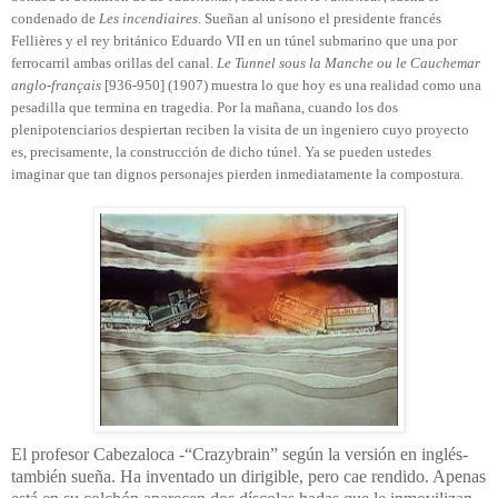
condenado de
Les incendiaires
. Sueñan al unísono el presidente francés
Fellières y el rey británico Eduardo VII en un túnel submarino que una por
ferrocarril ambas orillas del canal.
Le Tunnel sous la Manche ou le Cauchemar
anglo-français
[936-950] (1907) muestra lo que hoy es una realidad como una
pesadilla que termina en tragedia. Por la mañana, cuando los dos
plenipotenciarios despiertan reciben la visita de un ingeniero cuyo proyecto
es, precisamente, la construcción de dicho túnel. Ya se pueden ustedes
imaginar que tan dignos personajes pierden inmediatamente la compostura.
El profesor Cabezaloca -“Crazybrain” según la versión en inglés-
también sueña. Ha inventado un dirigible, pero cae rendido. Apenas