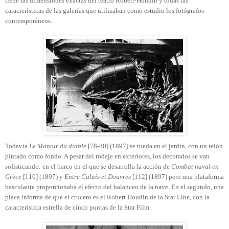
tiene las dimensiones exactas del teatro Robert-Houdin y todas las
características de las galerías que utilizaban como estudio los fotógrafos
contemporáneos.
Todavía
Le Manoir du diable
[78-80] (1897) se rueda en el jardín, con un telón
pintado como fondo. A pesar del rodaje en exteriores, los decorados se van
sofisticando: en el barco en el que se desarrolla la acción de
Combat naval en
Grèce
[110] (1897) y
Entre Calais et Douvres
[112] (1897) pero una plataforma
basculante proporcionaba el efecto del balanceo de la nave. En el segundo, una
placa informa de que el crucero es el Robert Houdin de la Star Line, con la
característica estrella de cinco puntas de la Star Film.