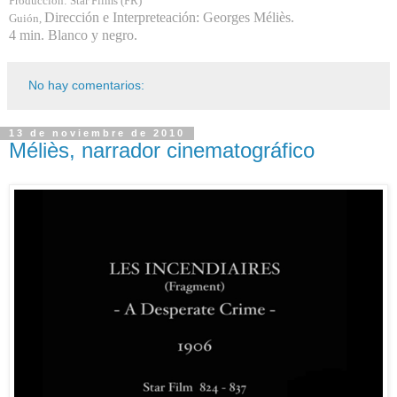
Producción: Star Films (FR)
Dirección e Interpreteación: Georges Méliès.
Guión,
4 min. Blanco y negro.
No hay comentarios:
13 de noviembre de 2010
Méliès, narrador cinematográfico