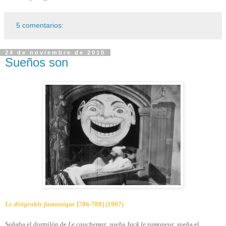
5 comentarios:
24 de noviembre de 2010
Sueños son
Le dirigeable fantastique
[786-788] (1907)
Soñaba el dormilón de
Le cauchemar
, sueña
Jack le ramoneur
, sueña el