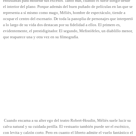
entusiastas para moderar sus excesos. Tanto más, cuando él suele dirigir desde
el interior del plano. Porque además del buen puñado de películas en las que se
representa a sí mismo como mago, Méliès, hombre de espectáculo, tiende a
ocupar el centro del escenario. De toda la panoplia de personajes que interpretó
a lo largo de su vida dos destacan por su fidelidad a ellos. El primero es,
evidentemente, el prestidigitador. El segundo, Mefistófeles, un diablillo menor,
que reaparece una y otra vez en su
filmografía.
Cuando encarna a su alter ego del teatro Robert-Houdin, Méliès suele lucir su
calva natural y su cuidada perilla. El vestuario también puede ser el escénico,
con levita y calzón corto. Pero en cuanto el libreto admite el vuelo fantástico el