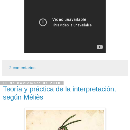
2 comentarios:
10 de noviembre de 2010
Teoría y práctica de la interpretación,
según Méliès