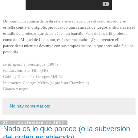
De pronto, un cometa de bella estela anaranjada cruza el cielo soñado y se
estrella contra el dirigible, provocando una casacada de fuegos artificiales en el
estudio del profesor, que da con él en un barreño. Pena de final. El profesor,
como don Miguel de Unamuno, está escarmentado: -¡Que inventen ellos! -
parece decir mientras destruye con sus propias manos lo que antes sólo fue una
pesadilla.
Le dirigeable fantastique
(1907)
Producción: Star Film (FR)
Guión y Dirección: Georges Méliès.
Intérpretes: Georges Méliès (el profesor Crazybrain).
Blanco y negro
No hay comentarios:
21 de noviembre de 2010
Nada es lo que parece (o la subversión
del orden establecido)