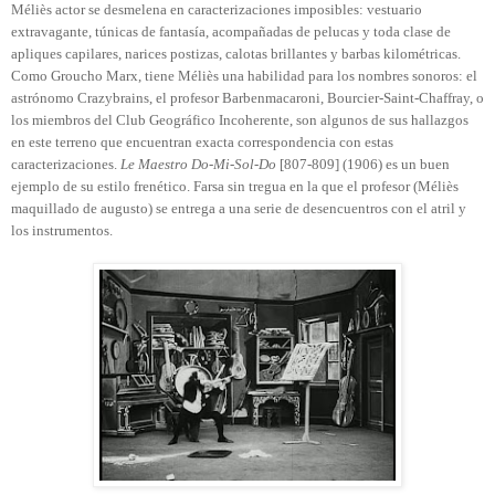
Méliès actor se desmelena en caracterizaciones imposibles: vestuario
extravagante, túnicas de fantasía, acompañadas de pelucas y toda clase de
apliques capilares, narices postizas, calotas brillantes y barbas kilométricas.
Como Groucho Marx, tiene Méliès una habilidad para los nombres sonoros: el
astrónomo Crazybrains, el profesor Barbenmacaroni, Bourcier-Saint-Chaffray, o
los miembros del Club Geográfico Incoherente, son algunos de sus hallazgos
en este terreno que encuentran exacta correspondencia con estas
caracterizaciones.
Le Maestro Do-Mi-Sol-Do
[807-809] (1906) es un buen
ejemplo de su estilo frenético. Farsa sin tregua en la que el profesor (Méliès
maquillado de augusto) se entrega a una serie de desencuentros con el atril y
los instrumentos.