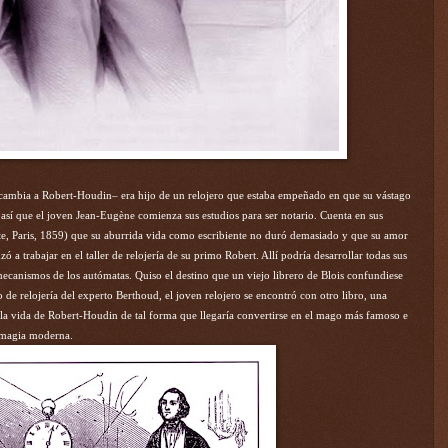
 cambia a Robert-Houdin– era hijo de un relojero que estaba empeñado en que su vástago
así que el joven Jean-Eugène comienza sus estudios para ser notario. Cuenta en sus
ste, Paris, 1859) que su aburrida vida como escribiente no duró demasiado y que su amor
 trabajar en el taller de relojería de su primo Robert. Allí podría desarrollar todas sus
mecanismos de los autómatas. Quiso el destino que un viejo librero de Blois confundiese
de relojería del experto Berthoud, el joven relojero se encontró con otro libro, una
a la vida de Robert-Houdin de tal forma que llegaría convertirse en el mago más famoso e
 magia moderna.