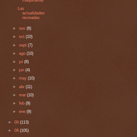
maquinarias
Las
actualidades
recreadas
►
nov
(8)
►
oct
(10)
►
sept
(7)
►
ago
(10)
►
jul
(8)
►
jun
(4)
►
may
(10)
►
abr
(11)
►
mar
(10)
►
feb
(9)
►
ene
(9)
►
09
(113)
►
08
(105)