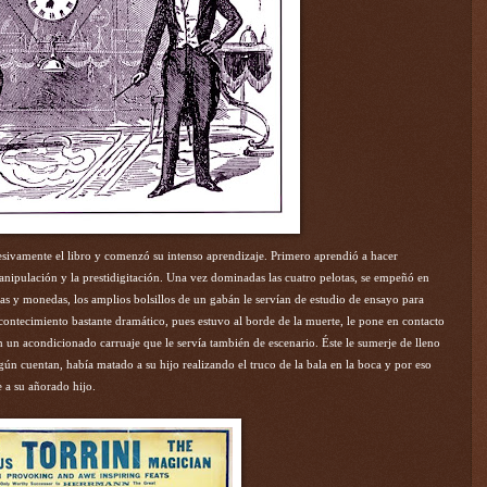
sivamente el libro y comenzó su intenso aprendizaje. Primero aprendió a hacer
manipulación y la prestidigitación. Una vez dominadas las cuatro pelotas, se empeñó en
as y monedas, los amplios bolsillos de un gabán le servían de estudio de ensayo para
contecimiento bastante dramático, pues estuvo al borde de la muerte, le pone en contacto
 un acondicionado carruaje que le servía también de escenario. Éste le sumerje de lleno
egún cuentan, había matado a su hijo realizando el truco de la bala en la boca y por eso
 a su añorado hijo.