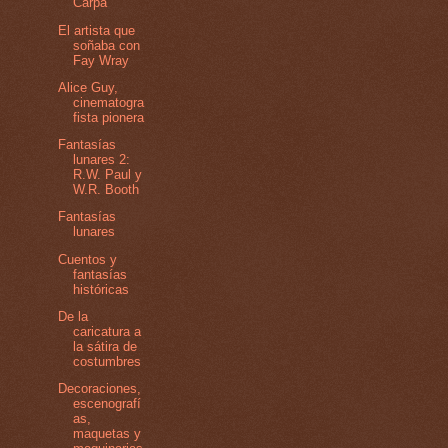
Carpa
El artista que
soñaba con
Fay Wray
Alice Guy,
cinematogra
fista pionera
Fantasías
lunares 2:
R.W. Paul y
W.R. Booth
Fantasías
lunares
Cuentos y
fantasías
históricas
De la
caricatura a
la sátira de
costumbres
Decoraciones,
escenografí
as,
maquetas y