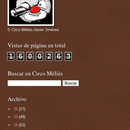
© Circo Méliès-Javier Jiménez
Vistas de página en total
1
6
0
0
2
6
3
Buscar en Circo Méliès
Archivo
►
26
(27)
►
25
(49)
►
24
(51)