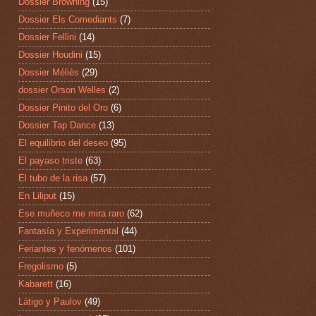
Dossier Browning
(15)
Dossier Els Comediants
(7)
Dossier Fellini
(14)
Dossier Houdini
(15)
Dossier Méliès
(29)
dossier Orson Welles
(2)
Dossier Pinito del Oro
(6)
Dossier Tap Dance
(13)
El equilibrio del deseo
(95)
El payaso triste
(63)
El tubo de la risa
(57)
En Liliput
(15)
Ese muñeco me mira raro
(62)
Fantasía y Experimental
(44)
Feriantes y fenómenos
(101)
Fregolismo
(5)
Kabarett
(16)
Látigo y Paulov
(49)