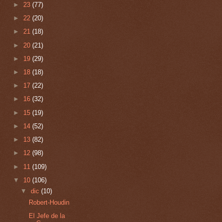
►
23
(77)
►
22
(20)
►
21
(18)
►
20
(21)
►
19
(29)
►
18
(18)
►
17
(22)
►
16
(32)
►
15
(19)
►
14
(52)
►
13
(82)
►
12
(98)
►
11
(109)
▼
10
(106)
▼
dic
(10)
Robert-Houdin
El Jefe de la