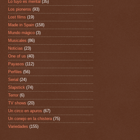
Lo tuyo es mental
(35)
Los pioneros
(93)
Lost films
(19)
Made in Spain
(158)
Mundo mágico
(3)
Musicales
(86)
Noticias
(23)
One of us
(40)
Payasos
(112)
Perfiles
(56)
Serial
(24)
Slapstick
(74)
Terror
(6)
TV shows
(20)
Un circo en apuros
(67)
Un conejo en la chistera
(75)
Variedades
(155)