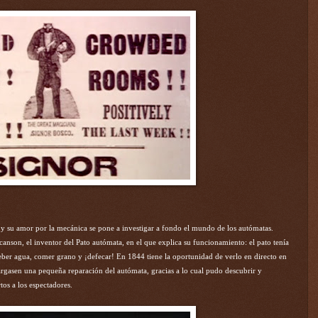
y su amor por la mecánica se pone a investigar a fondo el mundo de los autómatas.
nson, el inventor del Pato autómata, en el que explica su funcionamiento: el pato tenía
 beber agua, comer grano y ¡defecar! En 1844 tiene la oportunidad de verlo en directo en
cargasen una pequeña reparación del autómata, gracias a lo cual pudo descubrir y
os a los espectadores.