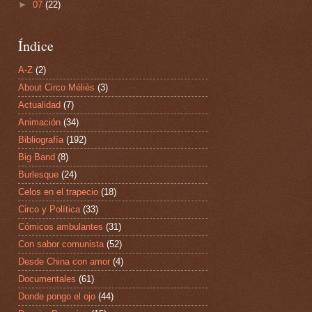
►
07
(22)
Índice
A-Z
(2)
About Circo Méliès
(3)
Actualidad
(7)
Animación
(34)
Bibliografía
(192)
Big Band
(8)
Burlesque
(24)
Celos en el trapecio
(18)
Circo y Política
(33)
Cómicos ambulantes
(31)
Con sabor comunista
(52)
Desde China con amor
(4)
Documentales
(61)
Donde pongo el ojo
(44)