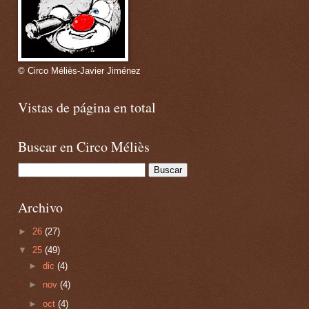
© Circo Méliès-Javier Jiménez
Vistas de página en total
Buscar en Circo Méliès
Archivo
►
26
(27)
▼
25
(49)
►
dic
(4)
►
nov
(4)
►
oct
(4)