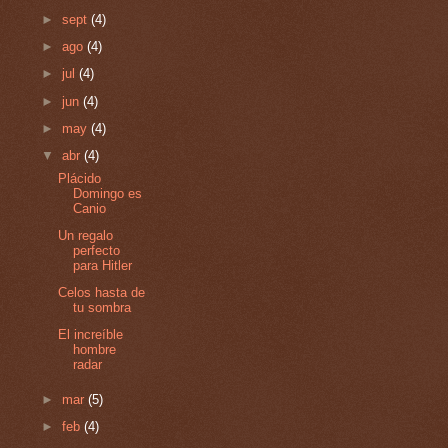
►
sept
(4)
►
ago
(4)
►
jul
(4)
►
jun
(4)
►
may
(4)
▼
abr
(4)
Plácido
Domingo es
Canio
Un regalo
perfecto
para Hitler
Celos hasta de
tu sombra
El increíble
hombre
radar
►
mar
(5)
►
feb
(4)