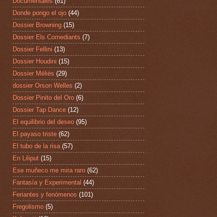
Documentales
(61)
Donde pongo el ojo
(44)
Dossier Browning
(15)
Dossier Els Comediants
(7)
Dossier Fellini
(13)
Dossier Houdini
(15)
Dossier Méliès
(29)
dossier Orson Welles
(2)
Dossier Pinito del Oro
(6)
Dossier Tap Dance
(12)
El equilibrio del deseo
(95)
El payaso triste
(62)
El tubo de la risa
(57)
En Liliput
(15)
Ese muñeco me mira raro
(62)
Fantasía y Experimental
(44)
Feriantes y fenómenos
(101)
Fregolismo
(5)