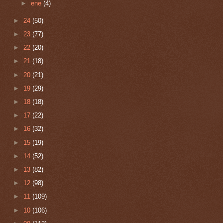
►
ene
(4)
►
24
(50)
►
23
(77)
►
22
(20)
►
21
(18)
►
20
(21)
►
19
(29)
►
18
(18)
►
17
(22)
►
16
(32)
►
15
(19)
►
14
(52)
►
13
(82)
►
12
(98)
►
11
(109)
►
10
(106)