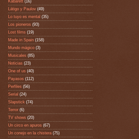
Kabarett
(16)
Látigo y Paulov
(49)
Lo tuyo es mental
(35)
Los pioneros
(93)
Lost films
(19)
Made in Spain
(158)
Mundo mágico
(3)
Musicales
(85)
Noticias
(23)
One of us
(40)
Payasos
(112)
Perfiles
(56)
Serial
(24)
Slapstick
(74)
Terror
(6)
TV shows
(20)
Un circo en apuros
(67)
Un conejo en la chistera
(75)