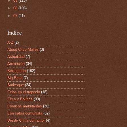
►
09
(113)
►
08
(105)
►
07
(21)
Índice
A-Z
(2)
About Circo Méliès
(3)
Actualidad
(7)
Animación
(34)
Bibliografía
(192)
Big Band
(7)
Burlesque
(24)
Celos en el trapecio
(18)
Circo y Política
(33)
Cómicos ambulantes
(30)
Con sabor comunista
(52)
Desde China con amor
(4)