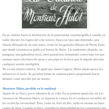
En su camino hacia la destilación de la pantomima cinematográfica cuando ya
nadie discute los logros del cine sonoro, busca un tipo más depurado, una
silueta dibujada de un solo trazo, como en los geniales dibujos de Pierre Etaix
que darán consistencia gráfica al bueno de Hulot. Un sombrerito absurdo, un
paraguas, una gabardina recta, unos pantalones demasiado cortos bajo los que
asoman unos calcetines de rayas y una pipa en la boca que le impide articular
cualquier sonido inteligible.
No es una silueta estática. Al igual que James Cagney, Hulot jamás apoya los
talones en el suelo. Su peculiar forma de caminar parece propulsarlo hacia
delante como movido por un resorte.
Monsieur Hulot, perdido en la multitud
Aparte de su físico, poco sabemos de su vida. En su primera aparición, en Les
vacances de Monsieur Hulot, ni siquiera le vemos. Es el conductor invisible de
un cochecito inverosímil. Pero, como en
Jour de fête
, tarda en asomar su buen
cuarto de hora. Cuando lo hace, perturba la tranquilidad de los veraneantes que