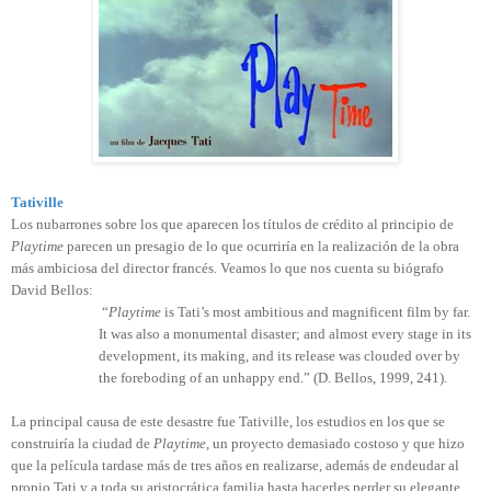
Tativille
Los nubarrones sobre los que aparecen los títulos de crédito al principio de
Playtime
parecen un presagio de lo que ocurriría en la realización de la obra
más ambiciosa del director francés. Veamos lo que nos cuenta su biógrafo
David Bellos:
“
Playtime
is Tati’s most ambitious and magnificent film by far.
It was also a monumental disaster; and almost every stage in its
development, its making, and its release was clouded over by
the foreboding of an unhappy end.” (D. Bellos, 1999, 241).
La principal causa de este desastre fue Tativille, los estudios en los que se
construiría la ciudad de
Playtime
, un proyecto demasiado costoso y que hizo
que la película tardase más de tres años en realizarse, además de endeudar al
propio Tati y a toda su aristocrática familia hasta hacerles perder su elegante