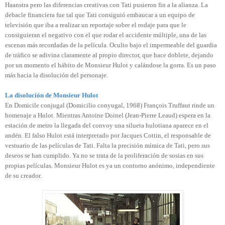
Haanstra pero las diferencias creativas con Tati pusieron fin a la alianza. La
debacle financiera fue tal que Tati consiguió embaucar a un equipo de
televisión que iba a realizar un reportaje sobre el rodaje para que le
consiguieran el negativo con el que rodar el accidente múltiple, una de las
escenas más recordadas de la película. Oculto bajo el impermeable del guardia
de tráfico se adivina claramente al propio director, que hace doblete, dejando
por un momento el hábito de Monsieur Hulot y calándose la gorra. Es un paso
más hacia la disolución del personaje.
La disolución de Monsieur Hulot
En Domicile conjugal (Domicilio conyugal, 1968) François Truffaut rinde un
homenaje a Hulot. Mientras Antoine Doinel (Jean-Pierre Leaud) espera en la
estación de metro la llegada del convoy una silueta hulotiana aparece en el
andén. El falso Hulot está interpretado por Jacques Cottin, el responsable de
vestuario de las películas de Tati. Falta la precisión mímica de Tati, pero sus
deseos se han cumplido. Ya no se trata de la proliferación de sosias en sus
propias películas. Monsieur Hulot es ya un contorno anónimo, independiente
de su creador.