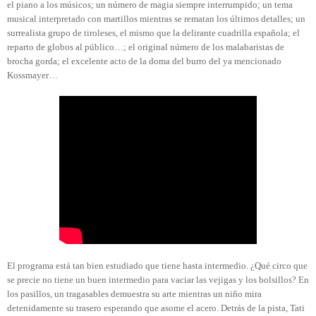
el piano a los músicos; un número de magia siempre interrumpido; un tema
musical interpretado con martillos mientras se rematan los últimos detalles; un
surrealista grupo de tiroleses, el mismo que la delirante cuadrilla española; el
reparto de globos al público…; el original número de los malabaristas de
brocha gorda; el excelente acto de la doma del burro del ya mencionado
Kossmayer…
El programa está tan bien estudiado que tiene hasta intermedio. ¿Qué circo que
se precie no tiene un buen intermedio para vaciar las vejigas y los bolsillos? En
los pasillos, un tragasables demuestra su arte mientras un niño mira
detenidamente su trasero esperando que asome el acero. Detrás de la pista, Tati