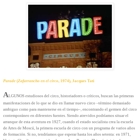
Parade
(
Zafarrancho en el circo
, 1974), Jacques Tati
A
LGUNOS estudiosos del circo, historiadores o críticos, buscan las primeras
manifestaciones de lo que se dio en llamar nuevo circo –término demasiado
ambiguo como para mantenerse en el tiempo–, encontrando el germen del circo
contemporáneo en diferentes fuentes. Siendo atrevidos podríamos situar el
arranque de esta aventura en 1927, cuando el estado socialista crea la escuela
de Artes de Moscú, la primera escuela de circo con un programa de varios años
de formación. Si no, tendríamos que esperar hasta los años setenta: en 1971,