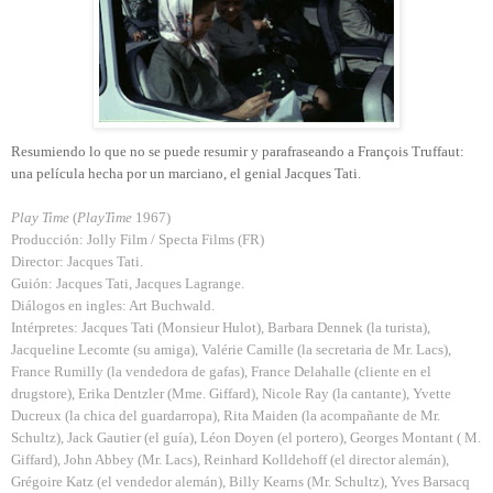
Resumiendo lo que no se puede resumir y parafraseando a François Truffaut:
una película hecha por un marciano, el genial Jacques Tati.
Play Time
(
PlayTime
1967)
Producción: Jolly Film / Specta Films (FR)
Director: Jacques Tati.
Guión: Jacques Tati, Jacques Lagrange.
Diálogos en ingles: Art Buchwald.
Intérpretes: Jacques Tati (Monsieur Hulot), Barbara Dennek (la turista),
Jacqueline Lecomte (su amiga), Valérie Camille (la secretaria de Mr. Lacs),
France Rumilly (la vendedora de gafas), France Delahalle (cliente en el
drugstore), Erika Dentzler (Mme. Giffard), Nicole Ray (la cantante), Yvette
Ducreux (la chica del guardarropa), Rita Maiden (la acompañante de Mr.
Schultz), Jack Gautier (el guía), Léon Doyen (el portero), Georges Montant ( M.
Giffard), John Abbey (Mr. Lacs), Reinhard Kolldehoff (el director alemán),
Grégoire Katz (el vendedor alemán), Billy Kearns (Mr. Schultz), Yves Barsacq