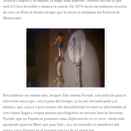
Victoria Chaplin y su marido, el mago Jean Baptiste Thierrée inician lo que
será el Circo Invisible y arranca la carrera. En 1974 nacen las primeras escuelas
de circo en París al mismo tiempo que se inicia la andadura del Festival de
Montecarlo.
Precisamente ese mismo año, Jacques Tati estrena
Parade
, una película para la
televisión sueca que, con el paso del tiempo, se ha ido reivindicando a sí
misma y que a poco a poco hemos ido descubriendo los nuevos aficionados al
circo hasta llegar a ocupar puestos privilegiados en nuestra lista de favoritas.
Parade
, que en España se presentó como
Zafarrancho en el circo
–título más
apropiado para los Marx que para Tati–, es a mi entender el manifiesto del
nuevo circo filmado en el instante preciso de su gestación.