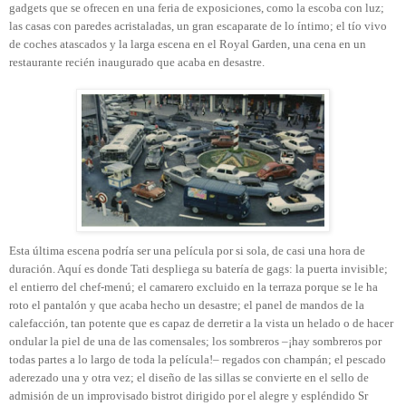
gadgets que se ofrecen en una feria de exposiciones, como la escoba con luz;
las casas con paredes acristaladas, un gran escaparate de lo íntimo; el tío vivo
de coches atascados y la larga escena en el Royal Garden, una cena en un
restaurante recién inaugurado que acaba en desastre.
Esta última escena podría ser una película por si sola, de casi una hora de
duración. Aquí es donde Tati despliega su batería de gags: la puerta invisible;
el entierro del chef-menú; el camarero excluido en la terraza porque se le ha
roto el pantalón y que acaba hecho un desastre; el panel de mandos de la
calefacción, tan potente que es capaz de derretir a la vista un helado o de hacer
ondular la piel de una de las comensales; los sombreros –¡hay sombreros por
todas partes a lo largo de toda la película!– regados con champán; el pescado
aderezado una y otra vez; el diseño de las sillas se convierte en el sello de
admisión de un improvisado bistrot dirigido por el alegre y espléndido Sr