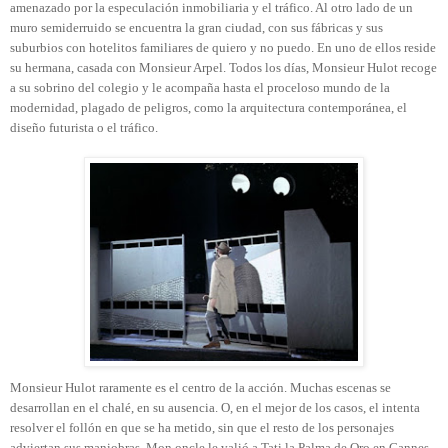
amenazado por la especulación inmobiliaria y el tráfico. Al otro lado de un
muro semiderruido se encuentra la gran ciudad, con sus fábricas y sus
suburbios con hotelitos familiares de quiero y no puedo. En uno de ellos reside
su hermana, casada con Monsieur Arpel. Todos los días, Monsieur Hulot recoge
a su sobrino del colegio y le acompaña hasta el proceloso mundo de la
modernidad, plagado de peligros, como la arquitectura contemporánea, el
diseño futurista o el tráfico.
Monsieur Hulot raramente es el centro de la acción. Muchas escenas se
desarrollan en el chalé, en su ausencia. O, en el mejor de los casos, el intenta
resolver el follón en que se ha metido, sin que el resto de los personajes
adviertan sus maniobras. Mon oncle le valió a Tati la Palma de Oro en Cannes