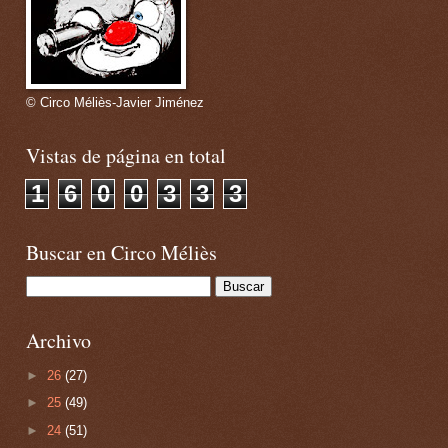
© Circo Méliès-Javier Jiménez
Vistas de página en total
1
6
0
0
3
3
3
Buscar en Circo Méliès
Archivo
►
26
(27)
►
25
(49)
►
24
(51)