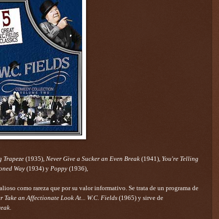
g Trapeze
(1935),
Never Give a Sucker an Even Break
(1941),
You're Telling
ioned Way
(1934) y
Poppy
(1936),
lioso como rareza que por su valor informativo. Se trata de un programa de
 Take an Affectionate Look At... W.C. Fields
(1965) y sirve de
reak
.