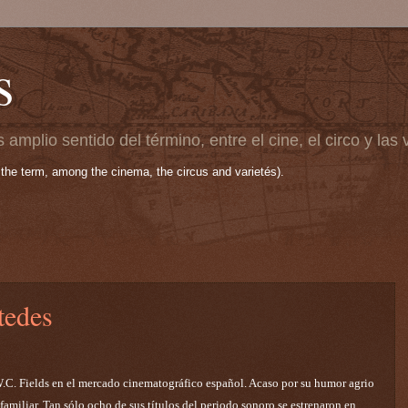
s
 amplio sentido del término, entre el cine, el circo y las
 the term, among the cinema, the circus and varietés).
tedes
.C. Fields en el mercado cinematográfico español. Acaso por su humor agrio
familiar. Tan sólo ocho de sus títulos del periodo sonoro se estrenaron en