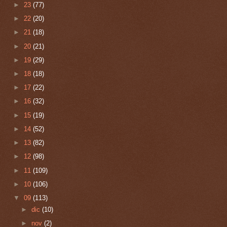
►
23
(77)
►
22
(20)
►
21
(18)
►
20
(21)
►
19
(29)
►
18
(18)
►
17
(22)
►
16
(32)
►
15
(19)
►
14
(52)
►
13
(82)
►
12
(98)
►
11
(109)
►
10
(106)
▼
09
(113)
►
dic
(10)
►
nov
(2)