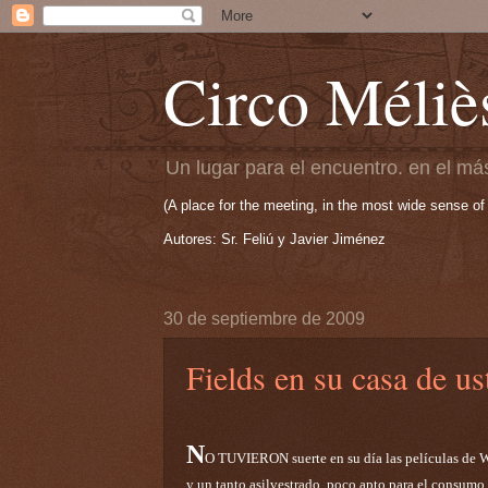
Circo Méliè
Un lugar para el encuentro. en el más
(A place for the meeting, in the most wide sense of
Autores: Sr. Feliú y Javier Jiménez
30 de septiembre de 2009
Fields en su casa de us
N
O TUVIERON suerte en su día las películas de W
y un tanto asilvestrado, poco apto para el consumo 