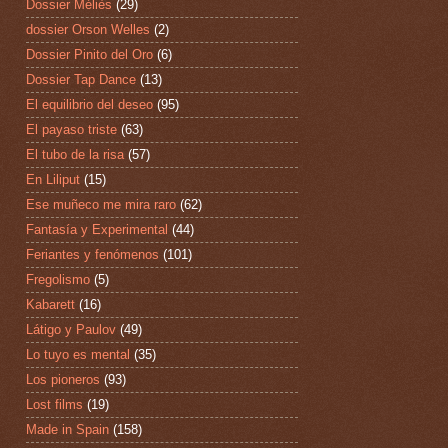
Dossier Méliès
(29)
dossier Orson Welles
(2)
Dossier Pinito del Oro
(6)
Dossier Tap Dance
(13)
El equilibrio del deseo
(95)
El payaso triste
(63)
El tubo de la risa
(57)
En Liliput
(15)
Ese muñeco me mira raro
(62)
Fantasía y Experimental
(44)
Feriantes y fenómenos
(101)
Fregolismo
(5)
Kabarett
(16)
Látigo y Paulov
(49)
Lo tuyo es mental
(35)
Los pioneros
(93)
Lost films
(19)
Made in Spain
(158)