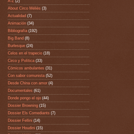
A-Z
(2)
About Circo Méliès
(3)
Actualidad
(7)
Animación
(34)
Bibliografía
(192)
Big Band
(8)
Burlesque
(24)
Celos en el trapecio
(18)
Circo y Política
(33)
Cómicos ambulantes
(31)
Con sabor comunista
(52)
Desde China con amor
(4)
Documentales
(61)
Donde pongo el ojo
(44)
Dossier Browning
(15)
Dossier Els Comediants
(7)
Dossier Fellini
(14)
Dossier Houdini
(15)