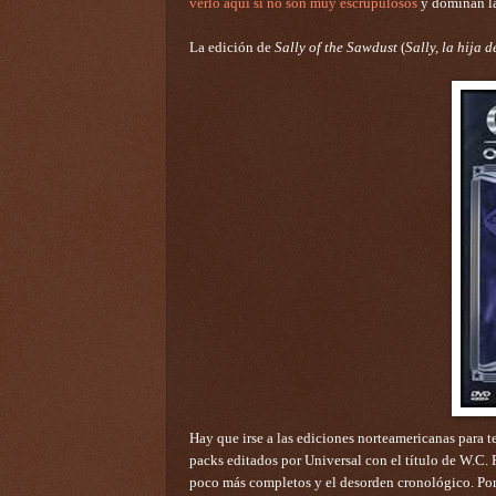
verlo aquí si no son muy escrupulosos
y dominan la
La edición de
Sally of the Sawdust
(
Sally, la hija d
Hay que irse a las ediciones norteamericanas para 
packs editados por Universal con el título de W.C.
poco más completos y el desorden cronológico. Por 