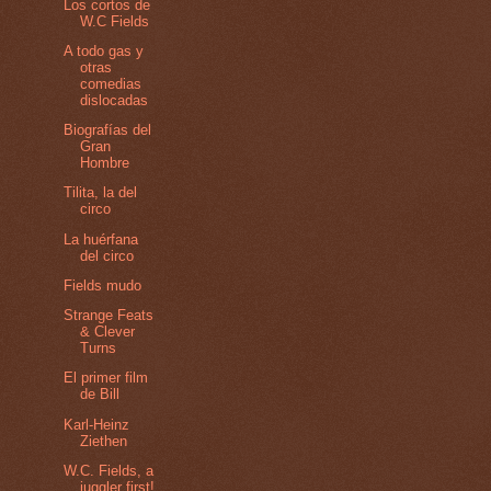
Los cortos de
W.C Fields
A todo gas y
otras
comedias
dislocadas
Biografías del
Gran
Hombre
Tilita, la del
circo
La huérfana
del circo
Fields mudo
Strange Feats
& Clever
Turns
El primer film
de Bill
Karl-Heinz
Ziethen
W.C. Fields, a
juggler first!