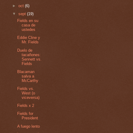
►
oct
(6)
▼
sept
(19)
Fields en su
casa de
ustedes
Eddie Cline y
Mr. Fields
Duelo de
tacañones:
Sennett vs.
Fields
Blacaman
salva a
McCarthy
Fields vs.
West (o
viceversa)
Fields x 2
Fields for
President
A fuego lento