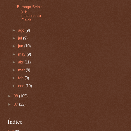
El mago Selbit
y el
malabarista
Fields
►
ago
(9)
►
jul
(9)
►
jun
(10)
►
may
(9)
►
abr
(11)
►
mar
(9)
►
feb
(9)
►
ene
(10)
►
08
(105)
►
07
(22)
Índice