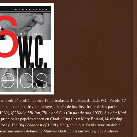
na edición británica con 17 películas en 10 discos titulada W.C. Fields: 17
eramente competitivo e incluye, además de los diez títulos de los packs
 1932),
If I Had a Million
,
Tillie and Gus
(
Un par de tíos
, 1933),
Six of a Kind
os principales papeles recaen en Charlie Ruggles y Mary Boland,
Mississippi
Crosby,
The Big Broadcast of 1938
(1938), en el que Fields tiene un doble
on actuaciones estelares de Marlene Dietrich, Orson Welles, The Andrews