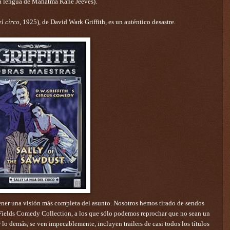
 lengua de Mahatma Kane Jeeves).
el circo
, 1925), de David Wark Griffith, es un auténtico desastre.
tener una visión más completa del asunto. Nosotros hemos tirado de sendos
 Fields Comedy Collection, a los que sólo podemos reprochar que no sean un
lo demás, se ven impecablemente, incluyen trailers de casi todos los títulos