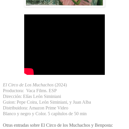
El Circo de Los Muchachos
(2024)
Productora:
Vaca Films
. ESP
Dirección: Elías León Siminiani
Guion: Pepe Coira, León Siminiani, y Juan Alba
Distribuidora: Amazon Prime Video
Blanco y negro y Color. 5 capítulos de 50 min
Otras entradas sobre El Circo de los Muchachos y Benposta: