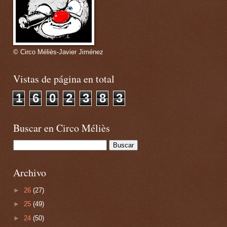
© Circo Méliès-Javier Jiménez
Vistas de página en total
1
6
0
2
3
8
3
Buscar en Circo Méliès
Archivo
►
26
(27)
►
25
(49)
►
24
(50)