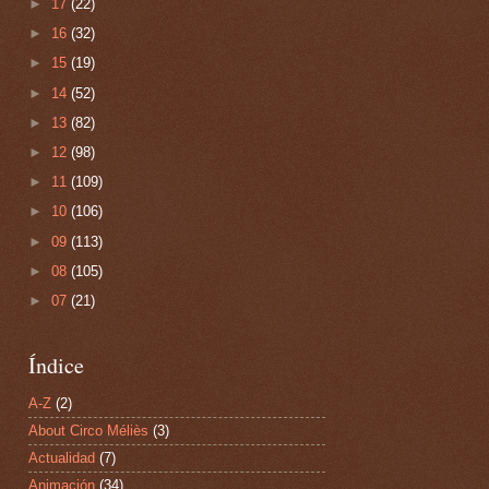
►
17
(22)
►
16
(32)
►
15
(19)
►
14
(52)
►
13
(82)
►
12
(98)
►
11
(109)
►
10
(106)
►
09
(113)
►
08
(105)
►
07
(21)
Índice
A-Z
(2)
About Circo Méliès
(3)
Actualidad
(7)
Animación
(34)