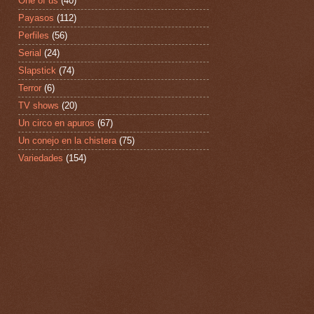
One of us
(40)
Payasos
(112)
Perfiles
(56)
Serial
(24)
Slapstick
(74)
Terror
(6)
TV shows
(20)
Un circo en apuros
(67)
Un conejo en la chistera
(75)
Variedades
(154)