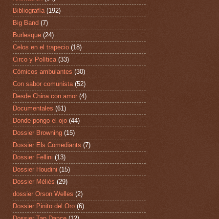
Bibliografía
(192)
Big Band
(7)
Burlesque
(24)
Celos en el trapecio
(18)
Circo y Política
(33)
Cómicos ambulantes
(30)
Con sabor comunista
(52)
Desde China con amor
(4)
Documentales
(61)
Donde pongo el ojo
(44)
Dossier Browning
(15)
Dossier Els Comediants
(7)
Dossier Fellini
(13)
Dossier Houdini
(15)
Dossier Méliès
(29)
dossier Orson Welles
(2)
Dossier Pinito del Oro
(6)
Dossier Tap Dance
(12)