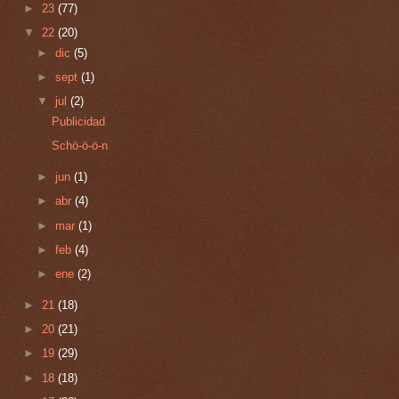
►
23
(77)
▼
22
(20)
►
dic
(5)
►
sept
(1)
▼
jul
(2)
Publicidad
Schö-ö-ö-n
►
jun
(1)
►
abr
(4)
►
mar
(1)
►
feb
(4)
►
ene
(2)
►
21
(18)
►
20
(21)
►
19
(29)
►
18
(18)