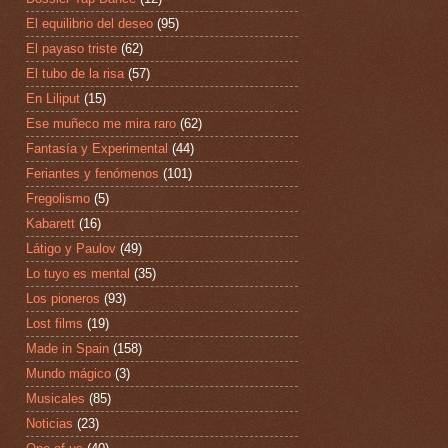
El equilibrio del deseo
(95)
El payaso triste
(62)
El tubo de la risa
(57)
En Liliput
(15)
Ese muñeco me mira raro
(62)
Fantasía y Experimental
(44)
Feriantes y fenómenos
(101)
Fregolismo
(5)
Kabarett
(16)
Látigo y Paulov
(49)
Lo tuyo es mental
(35)
Los pioneros
(93)
Lost films
(19)
Made in Spain
(158)
Mundo mágico
(3)
Musicales
(85)
Noticias
(23)