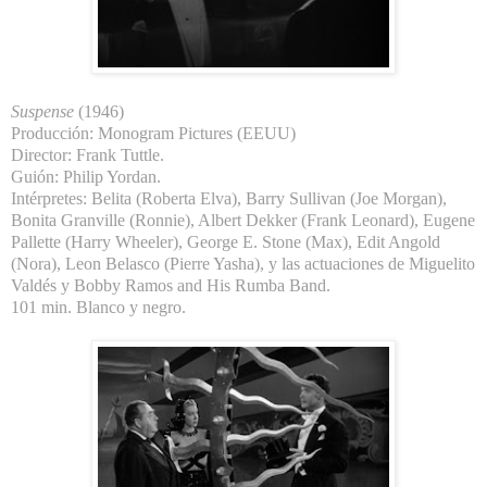
Suspense
(1946)
Producción: Monogram Pictures (EEUU)
Director: Frank Tuttle.
Guión: Philip Yordan.
Intérpretes: Belita (Roberta Elva), Barry Sullivan (Joe Morgan),
Bonita Granville (Ronnie), Albert Dekker (Frank Leonard), Eugene
Pallette (Harry Wheeler), George E. Stone (Max), Edit Angold
(Nora), Leon Belasco (Pierre Yasha), y las actuaciones de Miguelito
Valdés y Bobby Ramos and His Rumba Band.
101 min. Blanco y negro.