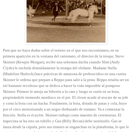
Para que no haya dudas sobre el terreno en el que nos encontramos, en su
primera aparición en la ventana del carromato, el director de la troupe, Steve
Skinner (Kewpie Morgan), recibe una soberana ducha cuando Slim (Andy
Clyde) le enchufa distraídamente la trompa del elefante. Madame Stella
(Madeline Hurlock) hace prácticas de amazona de proboscidios en una cunita.
Skinner le ordena que prepare a Beppo para salir a la pista. Beppo resulta ser un
tití bastante revoltoso que se dedica a hacer la vida imposible al pomposo
Skinner. Primero le arroja un biberón a la cara y luego se cuela en su bota,
propinándole tremendo mordisco en el pie. El clown acude al rescate de su jefe
y corta la bota con un hacha. Finalmente, la bota, dotada de patas y cola, huye
por el circo aterrorizando a un negro disfrazado de romano. Va a comenzar la
función. Stella es écuyère. Skinner trabaja como maestro de ceremonias. El
trapecista se ha roto un tobillo y Gus (Billy Bevan) debe sustituirlo. Gus se
lanza desde la cúpula, pero sus tirantes se enganchan en la plataforma, lo que le