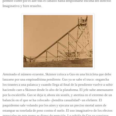
permite correr por el aire tras el caballo hasta desplomarse encima del director.
Imaginativo y bien resuelto.
Arruinado el número ecuestre, Skinner coloca a Gus en una bicicleta que debe
lanzarse por una empinadísima pendiente. Gus ya se sabe el truco: engancha
los tirantes a una palanca y cuando llega al final de la pendiente vuelve a subir
haciendo caer a Skinner desde lo alto de la plataforma. El jefe sube amenazante
por la escalerilla. Gus se deja ir, ahora sin sostén, y aterriza en el extremo de un
balancín en el que se ha colocado -¡bendita casualidad!- un elefante. El
paquidermo sale volando por los aires y ejecuta un preciso mortal antes de
estampar su tonelada de peso contra el suelo. El uso imaginativo de los efectos
especiales en este tramo es digno de mención. La subida de Gus se consigue,