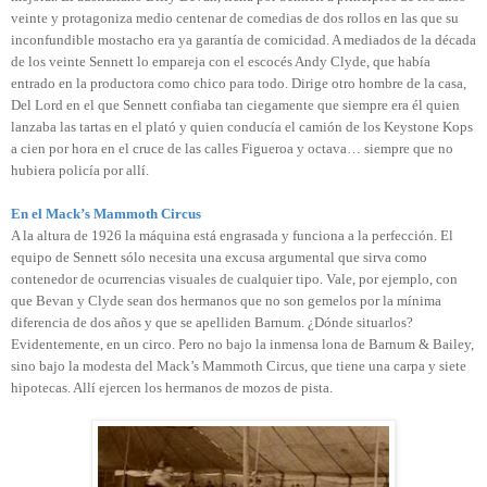
veinte y protagoniza medio centenar de comedias de dos rollos en las que su
inconfundible mostacho era ya garantía de comicidad. A mediados de la década
de los veinte Sennett lo empareja con el escocés Andy Clyde, que había
entrado en la productora como chico para todo. Dirige otro hombre de la casa,
Del Lord en el que Sennett confiaba tan ciegamente que siempre era él quien
lanzaba las tartas en el plató y quien conducía el camión de los Keystone Kops
a cien por hora en el cruce de las calles Figueroa y octava… siempre que no
hubiera policía por allí.
En el Mack’s Mammoth Circus
A la altura de 1926 la máquina está engrasada y funciona a la perfección. El
equipo de Sennett sólo necesita una excusa argumental que sirva como
contenedor de ocurrencias visuales de cualquier tipo. Vale, por ejemplo, con
que Bevan y Clyde sean dos hermanos que no son gemelos por la mínima
diferencia de dos años y que se apelliden Barnum. ¿Dónde situarlos?
Evidentemente, en un circo. Pero no bajo la inmensa lona de Barnum & Bailey,
sino bajo la modesta del Mack’s Mammoth Circus, que tiene una carpa y siete
hipotecas. Allí ejercen los hermanos de mozos de pista.