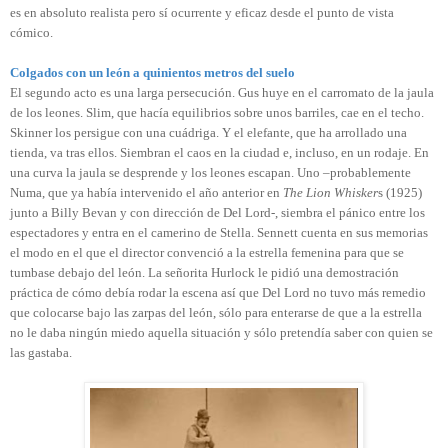
es en absoluto realista pero sí ocurrente y eficaz desde el punto de vista
cómico.
Colgados con un león a quinientos metros del suelo
El segundo acto es una larga persecución. Gus huye en el carromato de la jaula
de los leones. Slim, que hacía equilibrios sobre unos barriles, cae en el techo.
Skinner los persigue con una cuádriga. Y el elefante, que ha arrollado una
tienda, va tras ellos. Siembran el caos en la ciudad e, incluso, en un rodaje. En
una curva la jaula se desprende y los leones escapan. Uno –probablemente
Numa, que ya había intervenido el año anterior en
The Lion Whisker
s (1925)
junto a Billy Bevan y con dirección de Del Lord-, siembra el pánico entre los
espectadores y entra en el camerino de Stella. Sennett cuenta en sus memorias
el modo en el que el director convenció a la estrella femenina para que se
tumbase debajo del león. La señorita Hurlock le pidió una demostración
práctica de cómo debía rodar la escena así que Del Lord no tuvo más remedio
que colocarse bajo las zarpas del león, sólo para enterarse de que a la estrella
no le daba ningún miedo aquella situación y sólo pretendía saber con quien se
las gastaba.