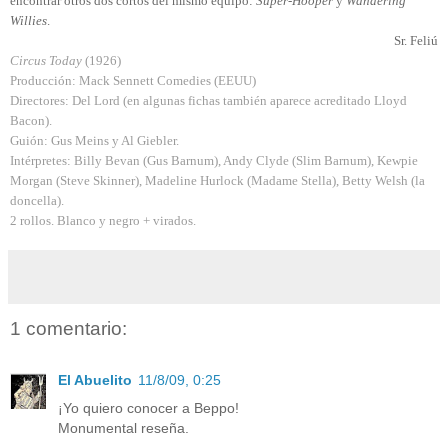
encontrar otros dos cortos del mismo equipo:
Super-Hooper
y
Wandering
Willies
.
Sr. Feliú
Circus Today
(1926)
Producción: Mack Sennett Comedies (EEUU)
Directores: Del Lord (en algunas fichas también aparece acreditado Lloyd
Bacon).
Guión: Gus Meins y Al Giebler.
Intérpretes: Billy Bevan (Gus Barnum), Andy Clyde (Slim Barnum), Kewpie
Morgan (Steve Skinner), Madeline Hurlock (Madame Stella), Betty Welsh (la
doncella).
2 rollos. Blanco y negro + virados.
1 comentario:
El Abuelito
11/8/09, 0:25
¡Yo quiero conocer a Beppo!
Monumental reseña.