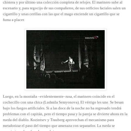
chistera y por último una colección completa de relojes. El marinero sube al
escenario y, para regocijo de sus compañeros, de sus orificios faciales salen un
cigarrillo y unas cerillas con las que el mago enciende un cigarrillo que se
fuma a placer.
Luego, en la montaña –evidentemente- rusa, el marinero coincide en el
cochecillo con una chica (Ludmila Semyonova). El vértigo les une. Se besan
bajo los fuegos artificiales. Si a las doce de la noche no ha regresado tendrá
problemas con el capitán, pero el tiempo pasa y la pareja se divierte ahora en la
rueda del diablo. Kozintsev y Trauberg aprovechan el mecanismo para
metaforizar el paso del tiempo que amenaza con separarlos. La rueda se