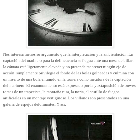
Nos interesa menos su argumento que la interpretación y la ambientación. La
captación del marinero para la delincuencia se fragua ante una mesa de billar:
la cámara está ligeramente elevada y no pretende mantener ningún eje de
acción, simplemente privilegia el fondo de las bolas golpeadas y culmina con
un inserto de una bola entrando en la tronera como metáfora de la captación
del marinero. El enamoramiento está expresado por la yuxtaposición de breves
tomas de un trapecista, la montaña rusa, la noria, el castillo de fuegos
artificiales en un montaje vertiginoso. Los villanos son presentados en una
galería de espejos deformantes. Y así.