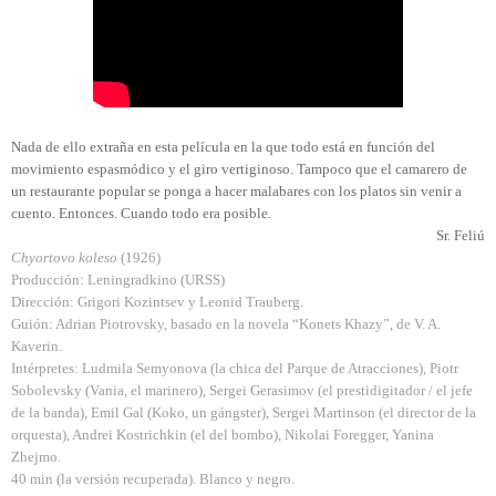
Nada de ello extraña en esta película en la que todo está en función del
movimiento espasmódico y el giro vertiginoso. Tampoco que el camarero de
un restaurante popular se ponga a hacer malabares con los platos sin venir a
cuento. Entonces. Cuando todo era posible.
Sr. Feliú
Chyortovo koleso
(1926)
Producción: Leningradkino (URSS)
Dirección: Grigori Kozintsev y Leonid Trauberg.
Guión: Adrian Piotrovsky, basado en la novela “Konets Khazy”, de V. A.
Kaverin.
Intérpretes: Ludmila Semyonova (la chica del Parque de Atracciones), Piotr
Sobolevsky (Vania, el marinero), Sergei Gerasimov (el prestidigitador / el jefe
de la banda), Emil Gal (Koko, un gángster), Sergei Martinson (el director de la
orquesta), Andrei Kostrichkin (el del bombo), Nikolai Foregger, Yanina
Zhejmo.
40 min (la versión recuperada). Blanco y negro.