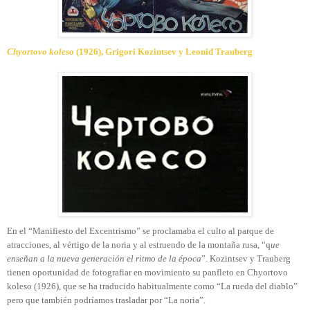
Chyortovo koleso
(1926), Grigori Kozintsev y Leonid Trauberg
En el “Manifiesto del Excentrismo” se proclamaba el culto al parque de
atracciones, al vértigo de la noria y al estruendo de la montaña rusa, “q
ue
enseñan a la nueva generación el ritmo de la época
”. Kozintsev y Trauberg
tienen oportunidad de fotografiar en movimiento su panfleto en Chyortovo
koleso (1926), que se ha traducido habitualmente como “La rueda del diablo”
pero que también podríamos trasladar por “La noria”.