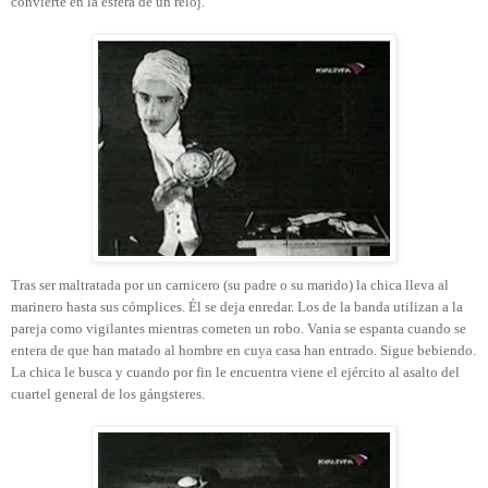
convierte en la esfera de un reloj.
Tras ser maltratada por un carnicero (su padre o su marido) la chica lleva al
marinero hasta sus cómplices. Él se deja enredar. Los de la banda utilizan a la
pareja como vigilantes mientras cometen un robo. Vania se espanta cuando se
entera de que han matado al hombre en cuya casa han entrado. Sigue bebiendo.
La chica le busca y cuando por fin le encuentra viene el ejército al asalto del
cuartel general de los gángsteres.