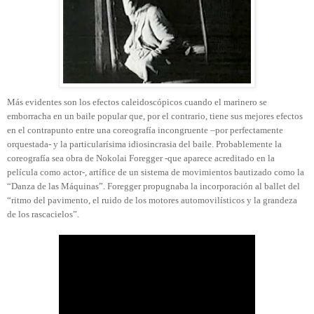
Más evidentes son los efectos caleidoscópicos cuando el marinero se
emborracha en un baile popular que, por el contrario, tiene sus mejores efectos
en el contrapunto entre una coreografía incongruente –por perfectamente
orquestada- y la particularísima idiosincrasia del baile. Probablemente la
coreografía sea obra de Nokolai Foregger -que aparece acreditado en la
película como actor-, artífice de un sistema de movimientos bautizado como la
“Danza de las Máquinas”. Foregger propugnaba la incorporación al ballet del
“ritmo del pavimento, el ruido de los motores automovilísticos y la grandeza
de los rascacielos”.