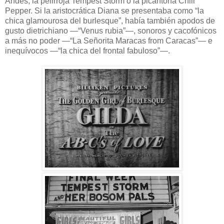
Andes, la pelirroja Tempest Storm o la picantona Chili
Pepper. Si la aristocrática Diana se presentaba como “la
chica glamourosa del burlesque”, había también apodos de
gusto dietrichiano —“Venus rubia”—, sonoros y cacofónicos
a más no poder —“La Señorita Maracas from Caracas”— e
inequívocos —“la chica del frontal fabuloso”—.