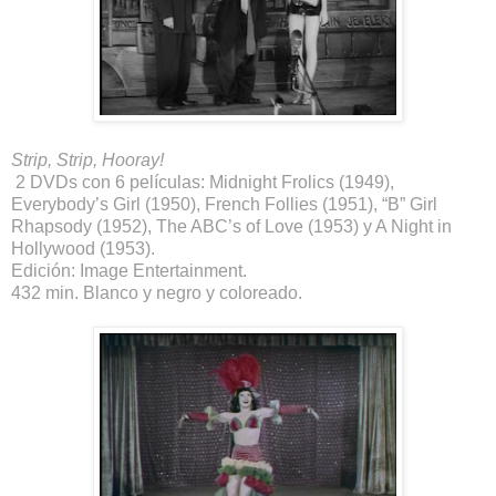
Strip, Strip, Hooray!
2 DVDs con 6 películas: Midnight Frolics (1949),
Everybody’s Girl (1950), French Follies (1951), “B” Girl
Rhapsody (1952), The ABC’s of Love (1953) y A Night in
Hollywood (1953).
Edición: Image Entertainment.
432 min. Blanco y negro y coloreado.