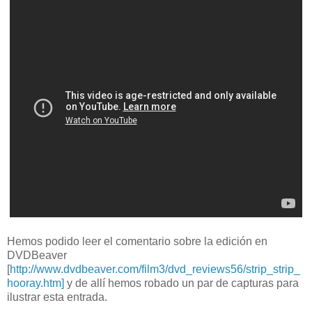
Hemos podido leer el comentario sobre la edición en
DVDBeaver
[
http://www.dvdbeaver.com/film3/dvd_reviews56/strip_strip_
hooray.htm]
y de allí hemos robado un par de capturas para
ilustrar esta entrada.