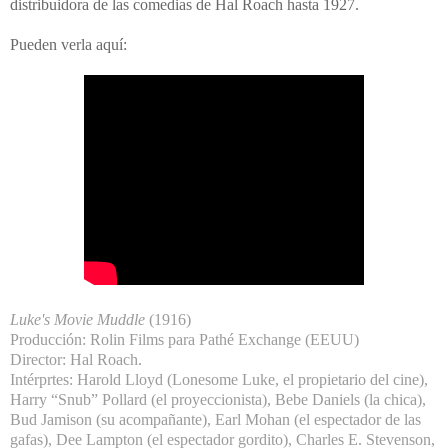
distribuidora de las comedias de Hal Roach hasta 1927.
Pueden verla aquí:
Luke's Movie Muddle
(1916)
Producción: Rolin Films para Pathé Exchange (EEUU)
Director: Hal Roach.
Intérprtes: Harold Lloyd (Lonesome Luke, el propietario del cine),
Harry “Snub” Pollard (el proyeccionista), Bebe Daniels (la chica),
Bud Jamison (su acompañante), Earl Mohan (el espectador de las
gafas), Dee Lampton (el espectador gordito), Charles E. Stevenson,