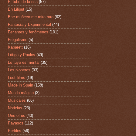
El tubo de la risa
(57)
En Liliput
(15)
Ese muñeco me mira raro
(62)
Fantasía y Experimental
(44)
Feriantes y fenómenos
(101)
Fregolismo
(5)
Kabarett
(16)
Látigo y Paulov
(49)
Lo tuyo es mental
(35)
Los pioneros
(93)
Lost films
(19)
Made in Spain
(158)
Mundo mágico
(3)
Musicales
(86)
Noticias
(23)
One of us
(40)
Payasos
(112)
Perfiles
(56)