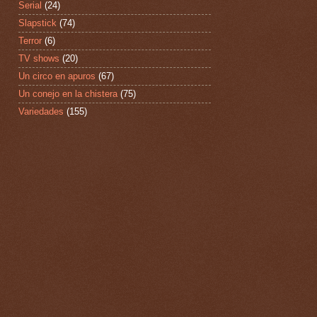
Serial
(24)
Slapstick
(74)
Terror
(6)
TV shows
(20)
Un circo en apuros
(67)
Un conejo en la chistera
(75)
Variedades
(155)