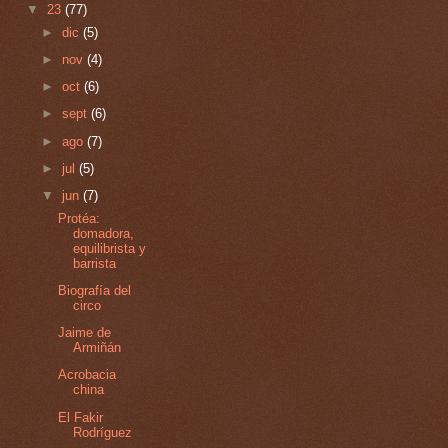
▼
23
(77)
►
dic
(5)
►
nov
(4)
►
oct
(6)
►
sept
(6)
►
ago
(7)
►
jul
(5)
▼
jun
(7)
Protéa:
domadora,
equilibrista y
barrista
Biografía del
circo
Jaime de
Armiñán
Acrobacia
china
El Fakir
Rodríguez