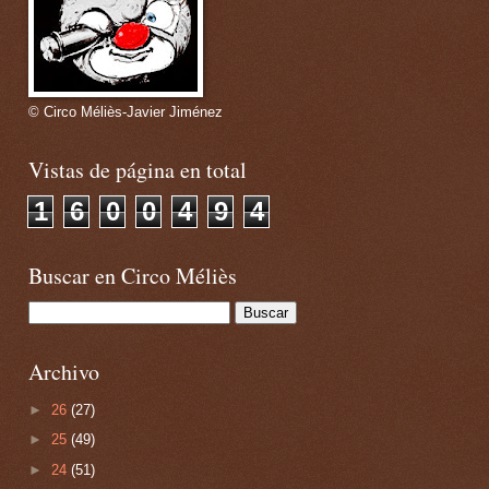
© Circo Méliès-Javier Jiménez
Vistas de página en total
1
6
0
0
4
9
4
Buscar en Circo Méliès
Archivo
►
26
(27)
►
25
(49)
►
24
(51)