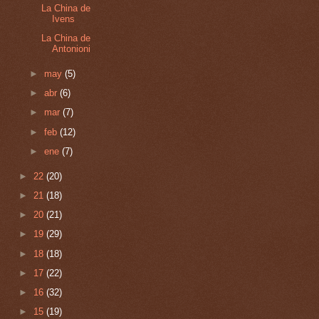
La China de
Ivens
La China de
Antonioni
►
may
(5)
►
abr
(6)
►
mar
(7)
►
feb
(12)
►
ene
(7)
►
22
(20)
►
21
(18)
►
20
(21)
►
19
(29)
►
18
(18)
►
17
(22)
►
16
(32)
►
15
(19)