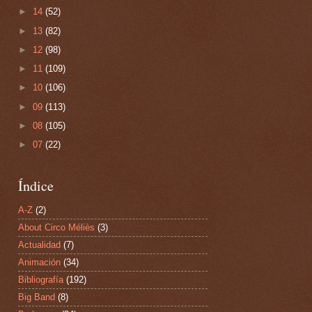
►
14
(52)
►
13
(82)
►
12
(98)
►
11
(109)
►
10
(106)
►
09
(113)
►
08
(105)
►
07
(22)
Índice
A-Z
(2)
About Circo Méliès
(3)
Actualidad
(7)
Animación
(34)
Bibliografía
(192)
Big Band
(8)