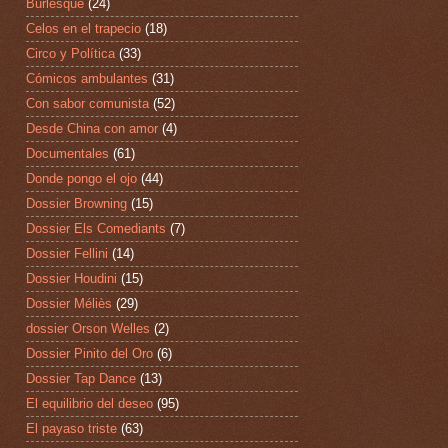
Burlesque
(24)
Celos en el trapecio
(18)
Circo y Política
(33)
Cómicos ambulantes
(31)
Con sabor comunista
(52)
Desde China con amor
(4)
Documentales
(61)
Donde pongo el ojo
(44)
Dossier Browning
(15)
Dossier Els Comediants
(7)
Dossier Fellini
(14)
Dossier Houdini
(15)
Dossier Méliès
(29)
dossier Orson Welles
(2)
Dossier Pinito del Oro
(6)
Dossier Tap Dance
(13)
El equilibrio del deseo
(95)
El payaso triste
(63)