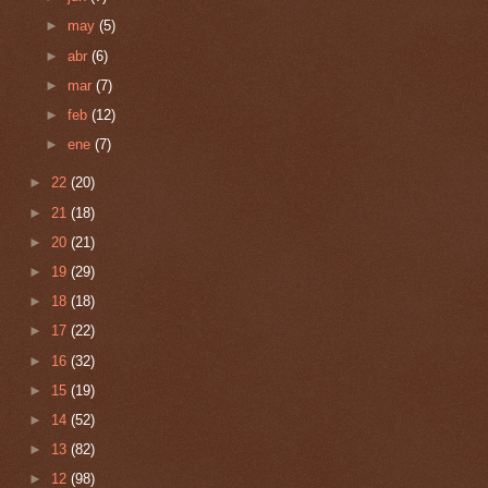
►
may
(5)
►
abr
(6)
►
mar
(7)
►
feb
(12)
►
ene
(7)
►
22
(20)
►
21
(18)
►
20
(21)
►
19
(29)
►
18
(18)
►
17
(22)
►
16
(32)
►
15
(19)
►
14
(52)
►
13
(82)
►
12
(98)