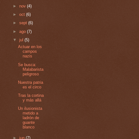
►
nov
(4)
►
oct
(6)
►
sept
(6)
►
ago
(7)
▼
jul
(5)
Actuar en los
campos
nazis
Se busca:
Malabarista
peligroso
Nuestra patria
es el circo
Tras la cortina
y más allá
Un ilusionista
metido a
ladrón de
guante
blanco
►
jun
(7)