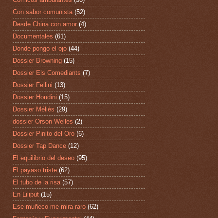
Con sabor comunista
(52)
Desde China con amor
(4)
Documentales
(61)
Donde pongo el ojo
(44)
Dossier Browning
(15)
Dossier Els Comediants
(7)
Dossier Fellini
(13)
Dossier Houdini
(15)
Dossier Méliès
(29)
dossier Orson Welles
(2)
Dossier Pinito del Oro
(6)
Dossier Tap Dance
(12)
El equilibrio del deseo
(95)
El payaso triste
(62)
El tubo de la risa
(57)
En Liliput
(15)
Ese muñeco me mira raro
(62)