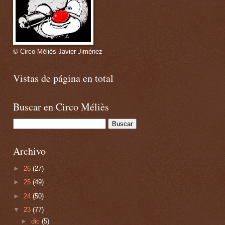
© Circo Méliès-Javier Jiménez
Vistas de página en total
Buscar en Circo Méliès
Archivo
►
26
(27)
►
25
(49)
►
24
(50)
▼
23
(77)
►
dic
(5)