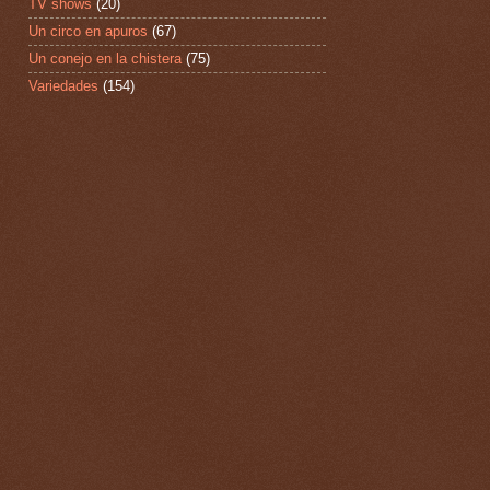
TV shows
(20)
Un circo en apuros
(67)
Un conejo en la chistera
(75)
Variedades
(154)