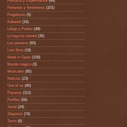
Fantasía y Experimental
(44)
Feriantes y fenómenos
(101)
Fregolismo
(5)
Kabarett
(16)
Látigo y Paulov
(49)
Lo tuyo es mental
(35)
Los pioneros
(93)
Lost films
(19)
Made in Spain
(158)
Mundo mágico
(3)
Musicales
(85)
Noticias
(23)
One of us
(40)
Payasos
(112)
Perfiles
(56)
Serial
(24)
Slapstick
(74)
Terror
(6)