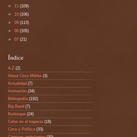
►
11
(109)
►
10
(106)
►
09
(113)
►
08
(105)
►
07
(21)
Índice
A-Z
(2)
About Circo Méliès
(3)
Actualidad
(7)
Animación
(34)
Bibliografía
(192)
Big Band
(7)
Burlesque
(24)
Celos en el trapecio
(18)
Circo y Política
(33)
Cómicos ambulantes
(30)