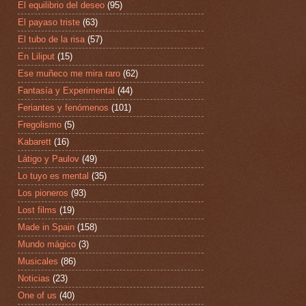
El equilibrio del deseo
(95)
El payaso triste
(63)
El tubo de la risa
(57)
En Liliput
(15)
Ese muñeco me mira raro
(62)
Fantasía y Experimental
(44)
Feriantes y fenómenos
(101)
Fregolismo
(5)
Kabarett
(16)
Látigo y Paulov
(49)
Lo tuyo es mental
(35)
Los pioneros
(93)
Lost films
(19)
Made in Spain
(158)
Mundo mágico
(3)
Musicales
(86)
Noticias
(23)
One of us
(40)