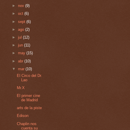
►
nov
(9)
►
oct
(6)
►
sept
(6)
►
ago
(2)
►
jul
(12)
►
jun
(11)
►
may
(15)
►
abr
(10)
▼
mar
(10)
El Circo del Dr.
Lao
Mr.X
El primer cine
de Madrid
arts de la piste
Edison
Chaplin nos
cuenta su