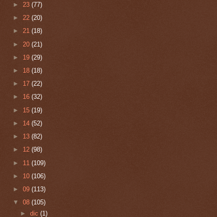
►
23
(77)
►
22
(20)
►
21
(18)
►
20
(21)
►
19
(29)
►
18
(18)
►
17
(22)
►
16
(32)
►
15
(19)
►
14
(52)
►
13
(82)
►
12
(98)
►
11
(109)
►
10
(106)
►
09
(113)
▼
08
(105)
►
dic
(1)