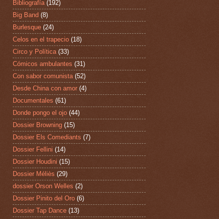
Bibliografía
(192)
Big Band
(8)
Burlesque
(24)
Celos en el trapecio
(18)
Circo y Política
(33)
Cómicos ambulantes
(31)
Con sabor comunista
(52)
Desde China con amor
(4)
Documentales
(61)
Donde pongo el ojo
(44)
Dossier Browning
(15)
Dossier Els Comediants
(7)
Dossier Fellini
(14)
Dossier Houdini
(15)
Dossier Méliès
(29)
dossier Orson Welles
(2)
Dossier Pinito del Oro
(6)
Dossier Tap Dance
(13)