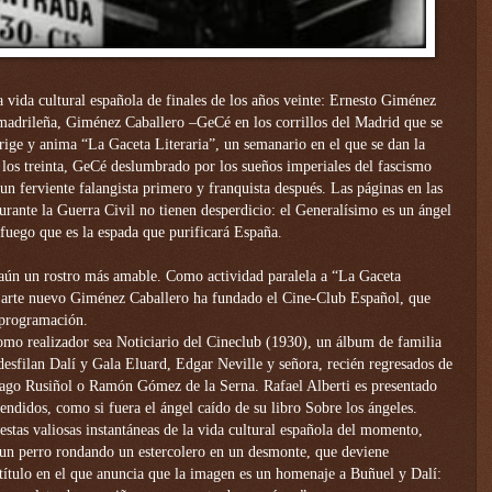
a vida cultural española de finales de los años veinte: Ernesto Giménez
 madrileña, Giménez Caballero –GeCé en los corrillos del Madrid que se
irige y anima “La Gaceta Literaria”, un semanario en el que se dan la
e los treinta, GeCé deslumbrado por los sueños imperiales del fascismo
n un ferviente falangista primero y franquista después. Las páginas en las
rante la Guerra Civil no tienen desperdicio: el Generalísimo es un ángel
uego que es la espada que purificará España.
aún un rostro más amable. Como actividad paralela a “La Gaceta
l arte nuevo Giménez Caballero ha fundado el Cine-Club Español, que
 programación.
mo realizador sea Noticiario del Cineclub (1930), un álbum de familia
desfilan Dalí y Gala Eluard, Edgar Neville y señora, recién regresados de
iago Rusiñol o Ramón Gómez de la Serna. Rafael Alberti es presentado
endidos, como si fuera el ángel caído de su libro Sobre los ángeles.
estas valiosas instantáneas de la vida cultural española del momento,
 un perro rondando un estercolero en un desmonte, que deviene
rtítulo en el que anuncia que la imagen es un homenaje a Buñuel y Dalí: