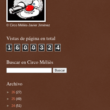
© Circo Méliès-Javier Jiménez
Vistas de página en total
1
6
0
0
3
2
4
Buscar en Circo Méliès
Archivo
►
26
(27)
►
25
(49)
►
24
(51)