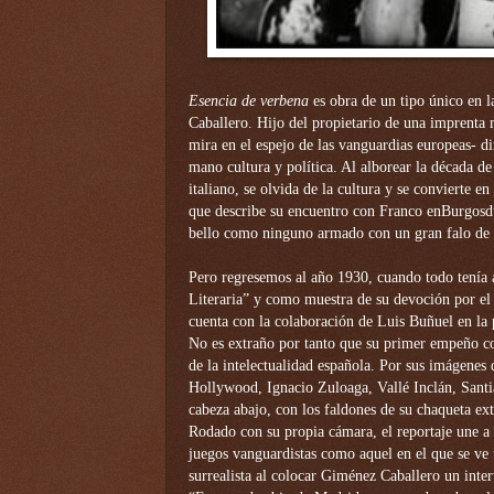
Esencia de verbena
es obra de un tipo único en l
Caballero. Hijo del propietario de una imprenta
mira en el espejo de las vanguardias europeas- d
mano cultura y política. Al alborear la década d
italiano, se olvida de la cultura y se convierte e
que describe su encuentro con Franco enBurgosdu
bello como ninguno armado con un gran falo de f
Pero regresemos al año 1930, cuando todo tenía 
Literaria” y como muestra de su devoción por e
cuenta con la colaboración de Luis Buñuel en la
No es extraño por tanto que su primer empeño co
de la intelectualidad española. Por sus imágenes 
Hollywood, Ignacio Zuloaga, Vallé Inclán, Sant
cabeza abajo, con los faldones de su chaqueta ext
Rodado con su propia cámara, el reportaje une a 
juegos vanguardistas como aquel en el que se ve
surrealista al colocar Giménez Caballero un inte