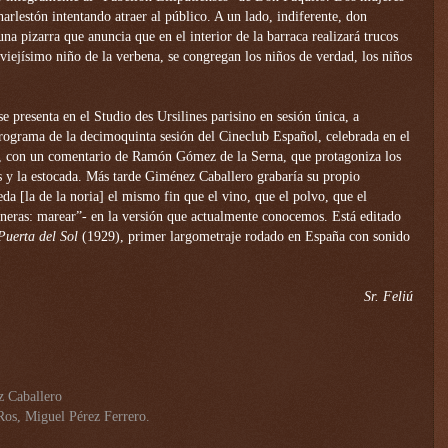
harlestón intentando atraer al público. A un lado, indiferente, don
a pizarra que anuncia que en el interior de la barraca realizará trucos
iejísimo niño de la verbena, se congregan los niños de verdad, los niños
e presenta en el Studio des Ursilines parisino en sesión única, a
programa de la decimoquinta sesión del Cineclub Español, celebrada en el
0, con un comentario de Ramón Gómez de la Serna, que protagoniza los
s y la estocada. Más tarde Giménez Caballero grabaría su propio
da [la de la noria] el mismo fin que el vino, que el polvo, que el
beneras: marear”- en la versión que actualmente conocemos. Está editado
Puerta del Sol
(1929), primer largometraje rodado en España con sonido
Sr. Feliú
z Caballero
os, Miguel Pérez Ferrero.