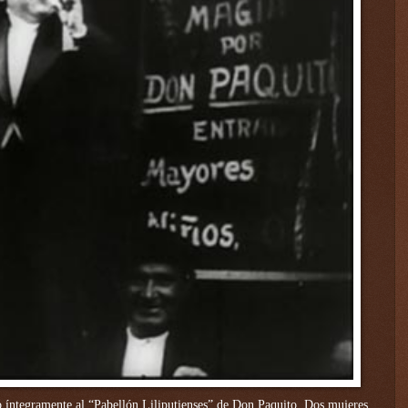
do íntegramente al “Pabellón Liliputienses” de Don Paquito. Dos mujeres