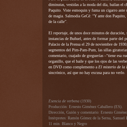
diminutas, vestidas a la moda del día, bailan el c
Paquito. Viste esmoquin y fuma un cigarro ante un
de magia. Salmodia GeCé: “Y ante don Paquito, v
de la calle”.
El reportaje, de unos doce minutos de duración, s
instancias de Buñuel, antes de formar parte del 
Palacio de la Prensa el 29 de noviembre de 193
segmentos del Pim-Pam-Pum, las sillas giratoria
comentario, cuajado de greguerías –“tiene esa rue
organillo, que el baile y que los ojos de las ver
en DVD como complemento a
El misterio de la 
sincrónico, así que no hay excusa para no verlo.
Esencia de verbena
(1930)
Producción: Ernesto Giménez Caballero (ES).
Dirección, Guión y comentario: Ernesto Giméne
Intérpretes: Ramón Gómez de la Serna, Samuel R
11 min. Blanco y Negro