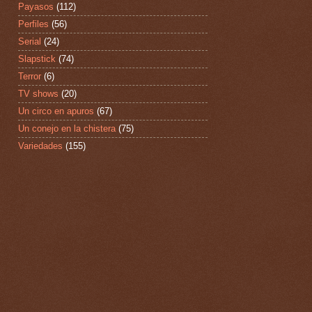
Payasos
(112)
Perfiles
(56)
Serial
(24)
Slapstick
(74)
Terror
(6)
TV shows
(20)
Un circo en apuros
(67)
Un conejo en la chistera
(75)
Variedades
(155)