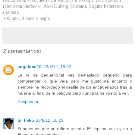
(Antonsson, el cochero), Sif Ruud (Sofia Garp), Ulla Sjöblom
(Henrietta Starbeck), Axel Düberg (Rustan), Birgitta Pettersson
(Sanna).
100 min. Blanco y negro.
2 comentarios:
angeluco10
22/8/12, 16:02
La ví de pequeño,tal vez demasiado pequeño para
comprender lo que veía pero me gustó,me encantó y
siempre he recordado el desfile de los encadenados tras la
muerte al final de la película pero nunca la he vuelto a ver.
Responder
Sr. Feliú
26/8/12, 18:29
Suponemos que se refiere usted a El séptimo sello y no a
El rostro, don angeluco.