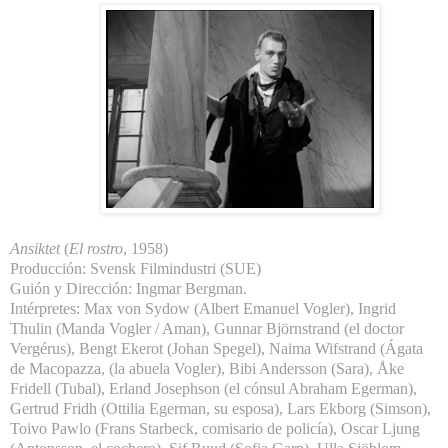
Ansiktet
(
El rostro
, 1958)
Producción: Svensk Filmindustri (SUE)
Guión y Dirección: Ingmar Bergman.
Intérpretes: Max von Sydow (Albert Emanuel Vogler), Ingrid
Thulin (Manda Vogler / Aman), Gunnar Björnstrand (el doctor
Vergérus), Bengt Ekerot (Johan Spegel), Naima Wifstrand (Ágata
de Macopazza, (la abuela Vogler), Bibi Andersson (Sara), Åke
Fridell (Tubal), Erland Josephson (el cónsul Abraham Egerman),
Gertrud Fridh (Ottilia Egerman, su esposa), Lars Ekborg (Simson),
Toivo Pawlo (Frans Starbeck, comisario de policía), Oscar Ljung