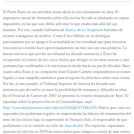
Si Pierre Étaix no era invisible hasta ahora lo era ciertamente su obra. El
imperativo moral de ilustrarles sobre ella nos ha llevado a estudiarla en copias
imposibles en las que uno debía adivinar lo que estaba más allá del ojo
humano. Por eso, cuando hablamos de
Yoyó
y de
Le Soupirant
hubimos de
recurrir a imágenes de archivo. Como Circo Méliés no se distingue
precisamente por su apego a la actualidad no les extrañará que para nosotros
esta noticia ocurrida hace aproximadamente un mes sea casi una primicia. La
buena nueva es que por fin un tribunal ha dictado sentencia y Étaix ha
recuperado el control de los cinco títulos que dirigió en los años sesenta y que
permanecían condenados a la inexistencia desde hacía un par de décadas. Hace
cuatro años Étaix y su compinche Jean-Claude Carrière emprendieron acciones
legales y una campaña mediática para recuperar los derechos sobre estas cintas.
Por fin, el mes pasado, el Tribunal Superior de Justicia ha dictado una
sentencia que devuelve al autor la posibilidad de restaurar y difundir su obra.
En el Festival de Cannes de 2007 se presentó la versión restaurada de
Yoyó
. El
reportaje sobre la proyección en la Cinematheque, aquí:
http://www.dailymotion.com/video/kil5tkQ4xVJ3XkiA3U
Parece que, una vez
superados los problemas legales, se emprenderán las labores de restauración del
resto de los títulos bajo la supervisión de François Ede, el responsable de que
pudiéramos ver la versión en color de
Jour de fete
. Por supuesto, esperamos
ansiosos la edición en DVD de estos títulos pero tampoco estaría de más verlos