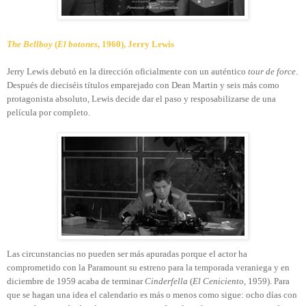
The Bellboy
(
El botones
, 1960), Jerry Lewis
Jerry Lewis debutó en la dirección oficialmente con un auténtico
tour de force
.
Después de dieciséis títulos emparejado con Dean Martin y seis más como
protagonista absoluto, Lewis decide dar el paso y resposabilizarse de una
película por completo.
Las circunstancias no pueden ser más apuradas porque el actor ha
comprometido con la Paramount su estreno para la temporada veraniega y en
diciembre de 1959 acaba de terminar
Cinderfella
(
El Ceniciento
, 1959). Para
que se hagan una idea el calendario es más o menos como sigue: ocho días con