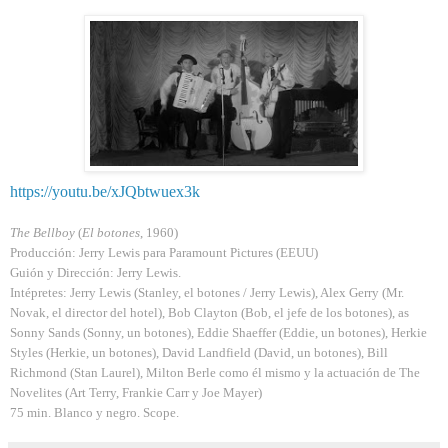
https://youtu.be/xJQbtwuex3k
The Bellboy
(
El botones
, 1960)
Producción: Jerry Lewis para Paramount Pictures (EEUU)
Guión y Dirección: Jerry Lewis.
Intépretes: Jerry Lewis (Stanley, el botones / Jerry Lewis), Alex Gerry (Mr.
Novak, el director del hotel), Bob Clayton (Bob, el jefe de los botones), as
Sonny Sands (Sonny, un botones), Eddie Shaeffer (Eddie, un botones), Herkie
Styles (Herkie, un botones), David Landfield (David, un botones), Bill
Richmond (Stan Laurel), Milton Berle como él mismo y la actuación de The
Novelites (Art Terry, Frankie Carr y Joe Mayer)
75 min. Blanco y negro. Scope.