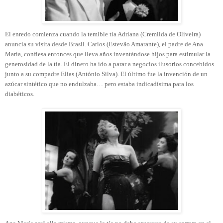
El enredo comienza cuando la temible tía Adriana (Cremilda de Oliveira)
anuncia su visita desde Brasil. Carlos (Estevão Amarante), el padre de Ana
María, confiesa entonces que lleva años inventándose hijos para estimular la
generosidad de la tía. El dinero ha ido a parar a negocios ilusorios concebidos
junto a su compadre Elias (António Silva). El último fue la invención de un
azúcar sintético que no endulzaba… pero estaba indicadísima para los
diabéticos.