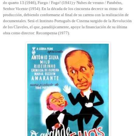
do quarto 13 (1946), Fuego / Fogo! (1941) y Nubes de verano / Parabéns,
Senhor Vicente (1954). En la década de los cincuenta decrece su ritmo de
producción, debiendo conformarse al final de su carrera con la realización de
documentales. Será el Instituto Português de Cinema surgido de la Revolución
de los Claveles, el que, paradójicamente, apoye la financiación de su última
obra como director: Recompensa (1977).