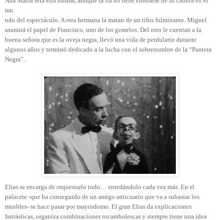
Ana María será ella misma, aunque la tía no debe enterarse de su carrera en el
mu
ndo del espectáculo. A otra hermana la matan de un tifus fulminante. Miguel
asumirá el papel de Francisco, uno de los gemelos. Del otro le cuentan a la
buena señora que es la oveja negra, llevó una vida de perdulario durante
algunos años y terminó dedicado a la lucha con el sobrenombre de la “Pantera
Negra”.
Elias se encarga de orquestarlo todo… enredándolo cada vez más. En el
palacete -que ha conseguido de un amigo anticuario que va a subastar los
muebles- se hace pasar por mayordomo. El gran Elias da explicaciones
fantásticas, organiza combinaciones rocambolescas y siempre tiene una idea