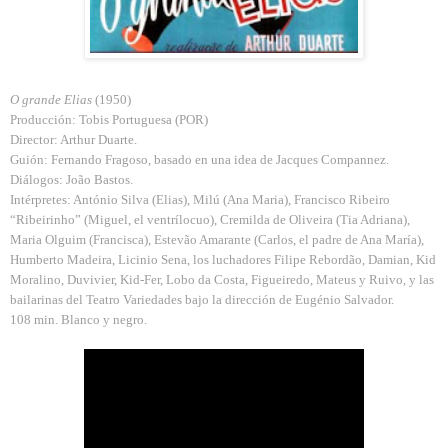
O grande Elias
(1950)
Producción: Tobis Portuguesa (POR)
Director: Arthur Duarte.
Guión: Fernando Fragoso, basado en una idea de Jacques Compannez.
Diálogos: João Bastos.
Intérpretes: António Silva (Elias), Milú (Ana Maria), Francisco Ribeiro
“Ribeirinho” (Miguel, el ventrílocuo), Cremilda de Oliveira (Tia Adriana),
Maria Olguim (Francisca), Estevão Amarante (Carlos, el padre de Ana María),
Humberto Madeira, Licinio Sena, los luchadores Filipe Rebordão, Damian, Kid
Moralino, Duvivier, Kid-Fer, Lobo da Costa, Figueiredo, Mateus y Ruivo, y las
bailarinas del Teatro Variedades bajo la dirección de Eugénio Salvador.
108 min. Blanco y negro.