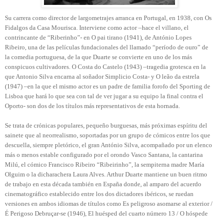
Su carrera como director de largometrajes arranca en Portugal, en 1938, con Os
Fidalgos da Casa Mourisca. Interviene como actor –hace el villano, el
contrincante de “Riberinho”- en O pai tirano (1941), de António Lopes
Ribeiro, una de las películas fundacionales del llamado “período de ouro” de
la comedia portuguesa, de la que Duarte se convierte en uno de los más
conspicuos cultivadores. O Costa do Castelo (1943) –tragedia grotesca en la
que Antonio Silva encarna al soñador Simplicio Costa- y O leão da estrela
(1947) –en la que el mismo actor es un padre de familia forofo del Sporting de
Lisboa que hará lo que sea con tal de ver jugar a su equipo la final contra el
Oporto- son dos de los títulos más representativos de esta hornada.
Se trata de crónicas populares, pequeño burguesas, más próximas espíritu del
sainete que al neorrealismo, soportadas por un grupo de cómicos entre los que
descuella, siempre pletórico, el gran António Silva, acompañado por un elenco
más o menos estable configurado por el orondo Vasco Santana, la cantarina
Milú, el cómico Francisco Ribeiro “Ribeirinho”, la sempiterna madre María
Olguim o la dicharachera Laura Alves. Arthur Duarte mantiene un buen ritmo
de trabajo en esta década también en España donde, al amparo del acuerdo
cinematográfico establecido entre los dos dictadores ibéricos, se ruedan
versiones en ambos idiomas de títulos como Es peligroso asomarse al exterior /
É Perigoso Debruçar-se (1946), El huésped del cuarto número 13 / O hóspede