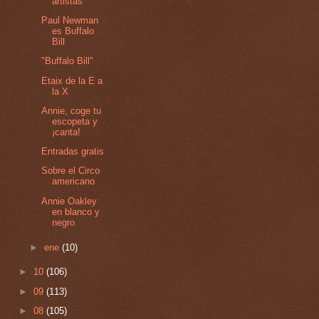
artistas
Paul Newman
es Buffalo
Bill
"Buffalo Bill"
Etaix de la E a
la X
Annie, coge tu
escopeta y
¡canta!
Entradas gratis
Sobre el Circo
americano
Annie Oakley
en blanco y
negro
►
ene
(10)
►
10
(106)
►
09
(113)
►
08
(105)