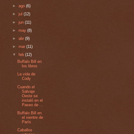
►
ago
(6)
►
jul
(12)
►
jun
(11)
►
may
(8)
►
abr
(9)
►
mar
(11)
▼
feb
(12)
Buffalo Bill en
los libros
La vida de
Cody
Cuando el
Salvaje
Oeste se
instaló en el
Paseo de ...
Buffalo Bill en
el vientre de
París
Caballos