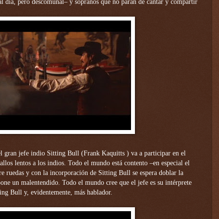
 al día, pero descomunal– y sopranos que no paran de cantar y compartir
 gran jefe indio Sitting Bull (Frank Kaquitts ) va a participar en el
llos lentos a los indios. Todo el mundo está contento –en especial el
e ruedas y con la incorporación de Sitting Bull se espera doblar la
upone un malentendido. Todo el mundo cree que el jefe es su intérprete
ing Bull y, evidentemente, más hablador.