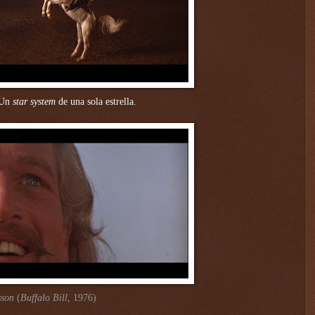
 Un
star system
de una sola estrella.
sson
(
Buffalo Bill
, 1976)