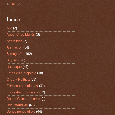
►
07
(22)
Índice
A-Z
(2)
About Circo Méliès
(3)
Actualidad
(7)
Animación
(34)
Bibliografía
(192)
Big Band
(8)
Burlesque
(24)
Celos en el trapecio
(18)
Circo y Política
(33)
Cómicos ambulantes
(31)
Con sabor comunista
(52)
Desde China con amor
(4)
Documentales
(61)
Donde pongo el ojo
(44)