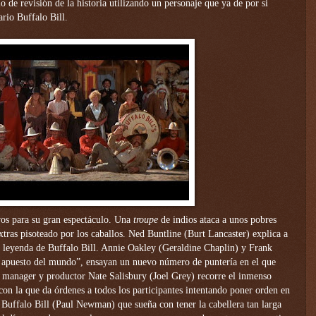
o de revisión de la historia utilizando un personaje que ya de por si
ario Buffalo Bill.
vos para su gran espectáculo. Una
troupe
de indios ataca a unos pobres
tras pisoteado por los caballos. Ned Buntline (Burt Lancaster) explica a
a leyenda de Buffalo Bill. Annie Oakley (Geraldine Chaplin) y Frank
 apuesto del mundo”, ensayan un nuevo número de puntería en el que
l manager y productor Nate Salisbury (Joel Grey) recorre el inmenso
con la que da órdenes a todos los participantes intentando poner orden en
o Buffalo Bill (Paul Newman) que sueña con tener la cabellera tan larga