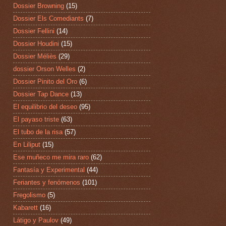
Dossier Browning
(15)
Dossier Els Comediants
(7)
Dossier Fellini
(14)
Dossier Houdini
(15)
Dossier Méliès
(29)
dossier Orson Welles
(2)
Dossier Pinito del Oro
(6)
Dossier Tap Dance
(13)
El equilibrio del deseo
(95)
El payaso triste
(63)
El tubo de la risa
(57)
En Liliput
(15)
Ese muñeco me mira raro
(62)
Fantasía y Experimental
(44)
Feriantes y fenómenos
(101)
Fregolismo
(5)
Kabarett
(16)
Látigo y Paulov
(49)