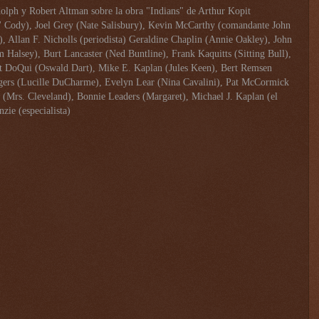
olph y Robert Altman sobre la obra "Indians" de Arthur Kopit
l' Cody), Joel Grey (Nate Salisbury), Kevin McCarthy (comandante John
Allan F. Nicholls (periodista) Geraldine Chaplin (Annie Oakley), John
 Halsey), Burt Lancaster (Ned Buntline), Frank Kaquitts (Sitting Bull),
ert DoQui (Oswald Dart), Mike E. Kaplan (Jules Keen), Bert Remsen
gers (Lucille DuCharme), Evelyn Lear (Nina Cavalini), Pat McCormick
l (Mrs. Cleveland), Bonnie Leaders (Margaret), Michael J. Kaplan (el
zie (especialista)