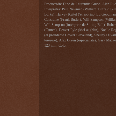
Producción: Dino de Laurentiis
Guión: Alan Rud
Intérpretes: Paul Newman (William 'Buffalo Bil
Burke), Harvey Keitel (
'
el sobrino
'
Ed Goodman), 
Considine (Frank Butler), Will Sampson (William
Will Sampson (intérprete de Sitting Bull), Rob
(Crutch), Denver Pyle (McLaughlin), Noelle Ro
(el presidente Grover Cleveland), Shelley Duval
tesorero), Alex Green (especialista), Gary Macken
123 min. Color