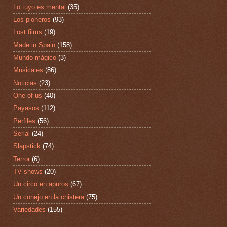
Lo tuyo es mental
(35)
Los pioneros
(93)
Lost films
(19)
Made in Spain
(158)
Mundo mágico
(3)
Musicales
(86)
Noticias
(23)
One of us
(40)
Payasos
(112)
Perfiles
(56)
Serial
(24)
Slapstick
(74)
Terror
(6)
TV shows
(20)
Un circo en apuros
(67)
Un conejo en la chistera
(75)
Variedades
(155)