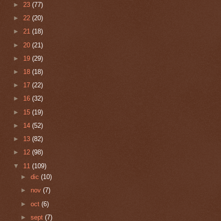
►
23
(77)
►
22
(20)
►
21
(18)
►
20
(21)
►
19
(29)
►
18
(18)
►
17
(22)
►
16
(32)
►
15
(19)
►
14
(52)
►
13
(82)
►
12
(98)
▼
11
(109)
►
dic
(10)
►
nov
(7)
►
oct
(6)
►
sept
(7)