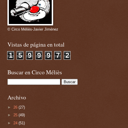
© Circo Méliès-Javier Jiménez
Vistas de página en total
1
5
9
9
9
7
2
Buscar en Circo Méliès
Archivo
►
26
(27)
►
25
(49)
►
24
(51)