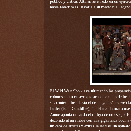
público y crítica, Altman se enredó en un ejercici
había reescrito la Historia a su medida: el legend
El Wild West Show está ultimando los preparati
colonos en un ensayo que acaba con uno de los ex
sus contertulios –hasta el desmayo– cómo creó l
Butler (John Considine), “el blanco humano más
Annie apunta mirando el reflejo de un espejo. E
decorado al aire libre con una gigantesca bocina 
un caos de artistas y extras. Mientras, un apuest