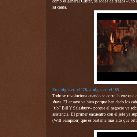
como el general Custer, se rodea de tragos –uno
su cama.
Enemigos en el ‘76, amigos en el ‘85
Todo se revoluciona cuando se corre la voz que el
show
. El ensayo va bien porque han dado los caba
“tío” Bill Y Salesbury– porque el negocio va sobr
asistencia. El primer encuentro con el jefe ya s
(Will Sampson) que es bastante más alto que Sitt