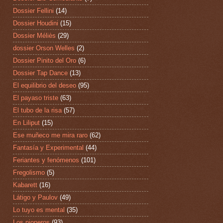
Dossier Fellini
(14)
Dossier Houdini
(15)
Dossier Méliès
(29)
dossier Orson Welles
(2)
Dossier Pinito del Oro
(6)
Dossier Tap Dance
(13)
El equilibrio del deseo
(95)
El payaso triste
(63)
El tubo de la risa
(57)
En Liliput
(15)
Ese muñeco me mira raro
(62)
Fantasía y Experimental
(44)
Feriantes y fenómenos
(101)
Fregolismo
(5)
Kabarett
(16)
Látigo y Paulov
(49)
Lo tuyo es mental
(35)
Los pioneros
(93)