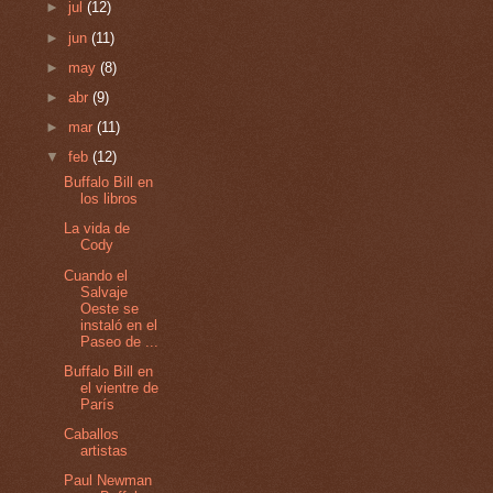
►
jul
(12)
►
jun
(11)
►
may
(8)
►
abr
(9)
►
mar
(11)
▼
feb
(12)
Buffalo Bill en
los libros
La vida de
Cody
Cuando el
Salvaje
Oeste se
instaló en el
Paseo de ...
Buffalo Bill en
el vientre de
París
Caballos
artistas
Paul Newman