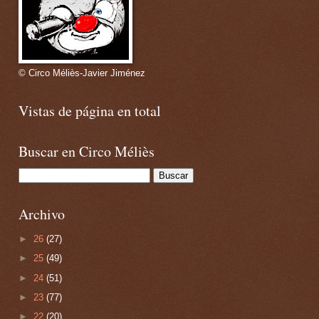
© Circo Méliès-Javier Jiménez
Vistas de página en total
Buscar en Circo Méliès
Archivo
►
26
(27)
►
25
(49)
►
24
(51)
►
23
(77)
►
22
(20)