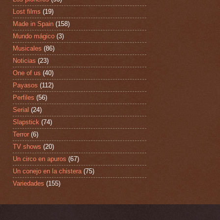
Lost films
(19)
Made in Spain
(158)
Mundo mágico
(3)
Musicales
(86)
Noticias
(23)
One of us
(40)
Payasos
(112)
Perfiles
(56)
Serial
(24)
Slapstick
(74)
Terror
(6)
TV shows
(20)
Un circo en apuros
(67)
Un conejo en la chistera
(75)
Variedades
(155)