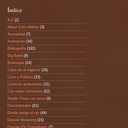
Índice
A-Z
(2)
About Circo Méliès
(3)
Actualidad
(7)
Animación
(34)
Bibliografía
(192)
Big Band
(8)
Burlesque
(24)
Celos en el trapecio
(18)
Circo y Política
(33)
Cómicos ambulantes
(31)
Con sabor comunista
(52)
Desde China con amor
(4)
Documentales
(61)
Donde pongo el ojo
(44)
Dossier Browning
(15)
Dossier Els Comediants
(7)