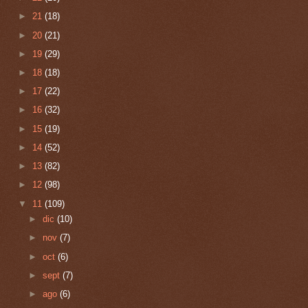
►
21
(18)
►
20
(21)
►
19
(29)
►
18
(18)
►
17
(22)
►
16
(32)
►
15
(19)
►
14
(52)
►
13
(82)
►
12
(98)
▼
11
(109)
►
dic
(10)
►
nov
(7)
►
oct
(6)
►
sept
(7)
►
ago
(6)