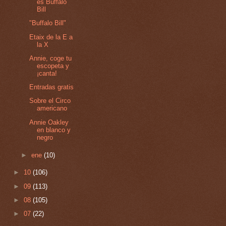
es Buffalo
Bill
"Buffalo Bill"
Etaix de la E a
la X
Annie, coge tu
escopeta y
¡canta!
Entradas gratis
Sobre el Circo
americano
Annie Oakley
en blanco y
negro
►
ene
(10)
►
10
(106)
►
09
(113)
►
08
(105)
►
07
(22)