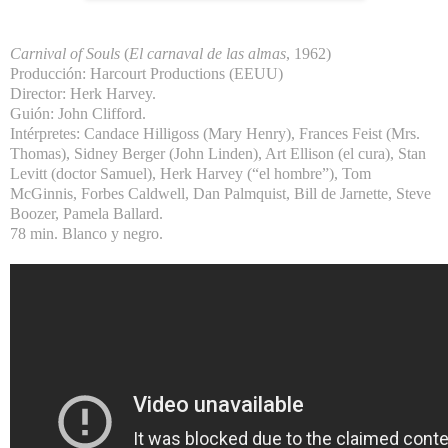
Carnival of Souls
(
El carnaval de las almas
, 1962)
Producción: Harcourt Productions (EEUU)
Director: Herk Harvey.
Guión: John Clifford.
Intérpretes: Candace Hilligoss (Mary Henry), Frances Feist (Mrs.
Thomas), Sidney Berger (John Linden), Art Ellison (el cura), Stan
Levitt (doctor Samuel), Herk Harvey (“el hombre”), Tom
McGinnis, Forbes Caldwell, Dan Palmquist, Bill de Jarnette, Steve
Boozer, Pamela Ballard.
78 min. Blanco y negro.