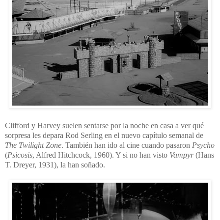
Clifford y Harvey suelen sentarse por la noche en casa a ver qué
sorpresa les depara Rod Serling en el nuevo capítulo semanal de
The Twilight Zone
. También han ido al cine cuando pasaron
Psycho
(
Psicosis
, Alfred Hitchcock, 1960). Y si no han visto
Vampyr
(Hans
T. Dreyer, 1931), la han soñado.