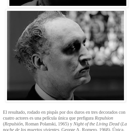
El resultado, rodado en pispás por dos duros en tres decorados con
cuatro actores es una película única que prefigura
Repulsion
(
Repulsión
, Roman Polanski, 1965) y
Night of the Living Dead
(
La
noche de los muertos vivientes
, George A. Romero, 1968). Única,