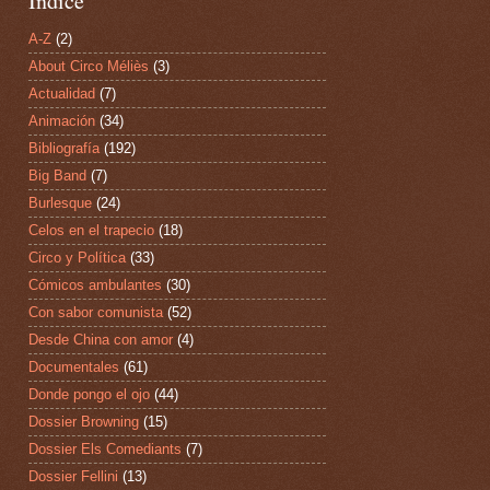
Índice
A-Z
(2)
About Circo Méliès
(3)
Actualidad
(7)
Animación
(34)
Bibliografía
(192)
Big Band
(7)
Burlesque
(24)
Celos en el trapecio
(18)
Circo y Política
(33)
Cómicos ambulantes
(30)
Con sabor comunista
(52)
Desde China con amor
(4)
Documentales
(61)
Donde pongo el ojo
(44)
Dossier Browning
(15)
Dossier Els Comediants
(7)
Dossier Fellini
(13)