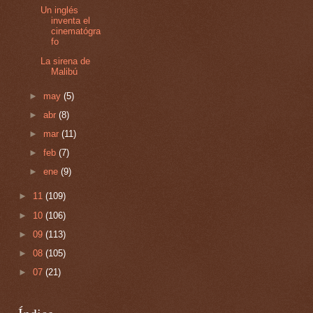
Un inglés
inventa el
cinematógra
fo
La sirena de
Malibú
►
may
(5)
►
abr
(8)
►
mar
(11)
►
feb
(7)
►
ene
(9)
►
11
(109)
►
10
(106)
►
09
(113)
►
08
(105)
►
07
(21)