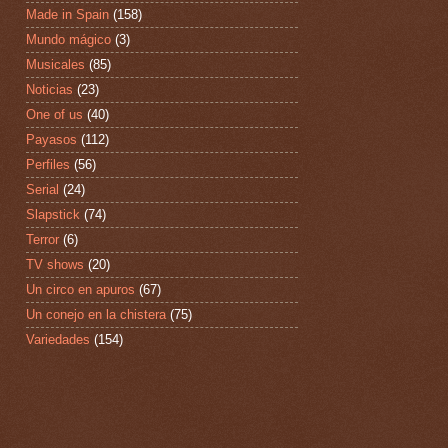
Made in Spain
(158)
Mundo mágico
(3)
Musicales
(85)
Noticias
(23)
One of us
(40)
Payasos
(112)
Perfiles
(56)
Serial
(24)
Slapstick
(74)
Terror
(6)
TV shows
(20)
Un circo en apuros
(67)
Un conejo en la chistera
(75)
Variedades
(154)