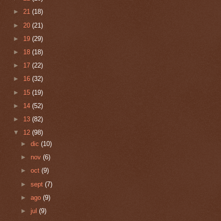
►
21
(18)
►
20
(21)
►
19
(29)
►
18
(18)
►
17
(22)
►
16
(32)
►
15
(19)
►
14
(52)
►
13
(82)
▼
12
(98)
►
dic
(10)
►
nov
(6)
►
oct
(9)
►
sept
(7)
►
ago
(9)
►
jul
(9)