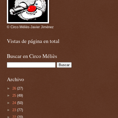
© Circo Méliès-Javier Jiménez
Vistas de página en total
Buscar en Circo Méliès
Archivo
►
26
(27)
►
25
(49)
►
24
(50)
►
23
(77)
►
22
(20)