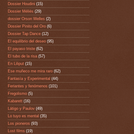
Dossier Houdini
(15)
Dossier Méliès
(29)
dossier Orson Welles
(2)
Dossier Pinito del Oro
(6)
Dossier Tap Dance
(12)
El equilibrio del deseo
(95)
El payaso triste
(62)
El tubo de la risa
(57)
En Liliput
(15)
Ese muñeco me mira raro
(62)
Fantasía y Experimental
(44)
Feriantes y fenómenos
(101)
Fregolismo
(5)
Kabarett
(16)
Látigo y Paulov
(49)
Lo tuyo es mental
(35)
Los pioneros
(93)
Lost films
(19)