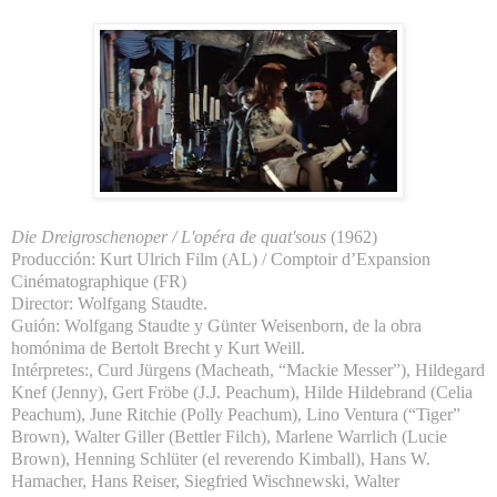
Die Dreigroschenoper / L'opéra de quat'sous
(1962)
Producción: Kurt Ulrich Film (AL) / Comptoir d’Expansion
Cinématographique (FR)
Director: Wolfgang Staudte.
Guión: Wolfgang Staudte y Günter Weisenborn, de la obra
homónima de Bertolt Brecht y Kurt Weill.
Intérpretes:, Curd Jürgens (Macheath, “Mackie Messer”), Hildegard
Knef (Jenny), Gert Fröbe (J.J. Peachum), Hilde Hildebrand (Celia
Peachum), June Ritchie (Polly Peachum), Lino Ventura (“Tiger”
Brown), Walter Giller (Bettler Filch), Marlene Warrlich (Lucie
Brown), Henning Schlüter (el reverendo Kimball), Hans W.
Hamacher, Hans Reiser, Siegfried Wischnewski, Walter