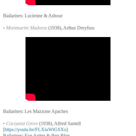
Bailarines:
Lucienne & Ashour
• Montmartre Madnes
s
(1938), Arthur Dreyfuss
Bailarines: Les Mazzone Apaches
• Cocoanut Grove
(1938), Alfred Santell
[
https://youtu.be/FLXiuWtGSXo
]
Bailarines: Eve Arden & Ben Blue