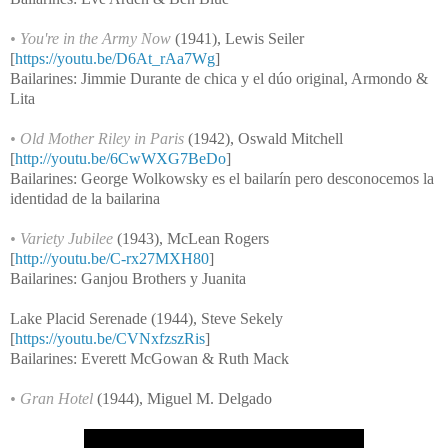
• You're in the Army Now
(1941), Lewis Seiler
[
https://youtu.be/D6At_rAa7Wg
]
Bailarines: Jimmie Durante de chica y el dúo
original
, Armondo &
Lita
• Old Mother Riley in Paris
(1942), Oswald Mitchell
[
http://youtu.be/6CwWXG7BeDo
]
Bailarines: George Wolkowsky es el bailarín pero desconocemos la
identidad de la bailarina
•
Variety Jubilee
(1943), McLean Rogers
[
http://youtu.be/C-rx27MXH80
]
Bailarines: Ganjou Brothers y Juanita
Lake Placid Serenade (1944), Steve Sekely
[
https://youtu.be/CVNxfzszRis
]
Bailarines: Everett McGowan & Ruth Mack
•
Gran Hotel
(1944), Miguel M. Delgado