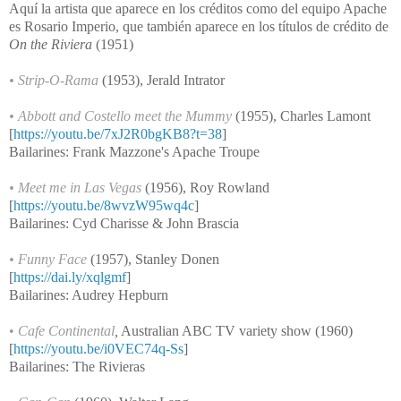
Aquí la artista que aparece en los créditos como del equipo Apache
es Rosario Imperio, que también
aparece en los títulos de crédito de
On the Riviera
(1951)
•
Strip-O-Rama
(1953), Jerald Intrator
•
Abbott and Costello meet the Mummy
(1955), Charles Lamont
[
https://youtu.be/7xJ2R0bgKB8?t=38
]
Bailarines: Frank Mazzone's Apache Troupe
• Meet me in Las Vegas
(1956), Roy Rowland
[
https://youtu.be/8wvzW95wq4c
]
Bailarines
: Cyd Charisse & John Brascia
•
Funny Face
(1957), Stanley Donen
[
https://dai.ly/xqlgmf
]
Bailarines: Audrey Hepburn
•
Cafe Continental
,
Australian ABC TV variety show (1960)
[
https://youtu.be/i0VEC74q-Ss
]
Bailarines: The Rivieras