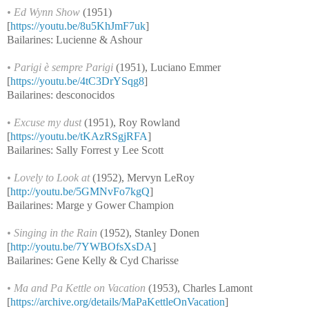
•
Ed Wynn Show
(1951)
[
https://youtu.be/8u5KhJmF7uk
]
Bailarines: Lucienne & Ashour
• Parigi è sempre Parigi
(1951), Luciano Emmer
[
https://youtu.be/4tC3DrYSqg8
]
Bailarines: desconocidos
•
Excuse my dust
(1951), Roy Rowland
[
https://youtu.be/tKAzRSgjRFA
]
Bailarines: Sally Forrest y Lee Scott
•
Lovely to Look at
(1952), Mervyn LeRoy
[
http://youtu.be/5GMNvFo7kgQ
]
Bailarines: Marge y Gower Champion
•
Singing in the Rain
(1952), Stanley Donen
[
http://youtu.be/7YWBOfsXsDA
]
Bailarines: Gene Kelly & Cyd Charisse
•
Ma and Pa Kettle on Vacation
(1953)
, Charles Lamont
[
https://archive.org/details/MaPaKettleOnVacation
]