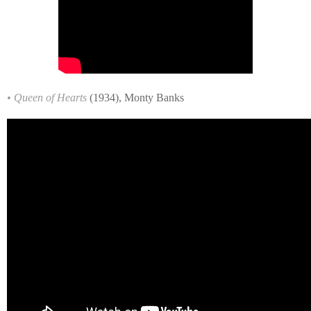
• Queen of Hearts
(1934), Monty Banks