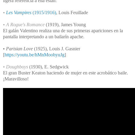
ligera referencia a ella están:
•
Les Vampires
(1915/1916)
, Louis Feuillade
• A Rogue's Romance
(1919), James Young
El galán Valentino realiza una de sus primeras apariciones en la
pantalla interpretando a un bailarín apache.
•
Parisian Love
(1925)
, Louis J. Gasnier
[
https://youtu.be/hMnMoobyuJg
]
• Doughboys
(1930), E. Sedgwick
El gran Buster Keaton haciendo de mujer en este acrobático baile.
¡Maravilloso!