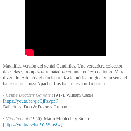
Magnífica versión del genial Cantinflas. Una verdadera colección
de caídas y trompazos, rematados con una muñeca de trapo. Muy
divertido. Además, el cómico utiliza la música original y presenta el
baile como Danza Apache. Los bailarines son Tino y Tina.
•
Crime Doctor's Gamble
(1947), William Castle
[
https://youtu.be/qiaCjFzvpzI
]
Bailarines: Don & Dolores Graham
•
Vita da cani
(1950),
Mario Monicelli y Steno
[
https://youtu.be/haPYrWlfe2w
]