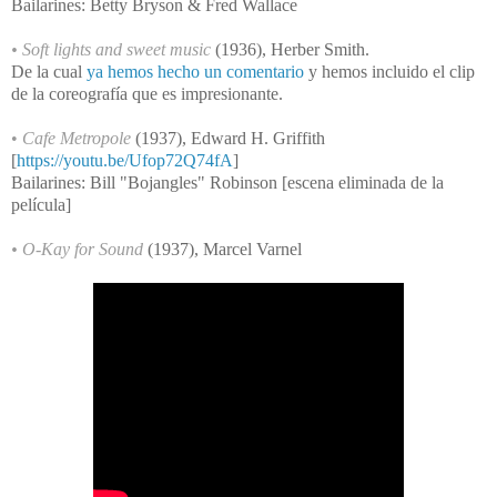
Bailarines: Betty Bryson & Fred Wallace
• Soft lights and sweet music
(1936), Herber Smith.
De la cual
ya hemos hecho un comentario
y hemos incluido el clip
de la coreografía que es impresionante.
•
Cafe Metropole
(1937), Edward H. Griffith
[
https://youtu.be/Ufop72Q74fA
]
Bailarines: Bill "Bojangles" Robinson [escena eliminada de la
película]
• O-Kay for Sound
(1937), Marcel Varnel