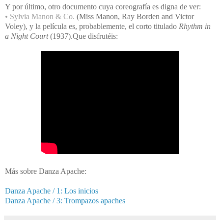
Y por último, otro documento cuya coreografía es digna de ver:
•
Sylvia Manon & Co.
(
Miss Manon, Ray Borden and Victor
Voley
), y la película es, probablemente, el corto titulado
Rhythm in
a Night Court
(1937).
Que disfrutéis:
Más sobre Danza Apache:
Danza Apache / 1: Los inicios
Danza Apache / 3: Trompazos apaches