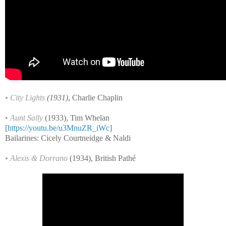
• City Lights
(1931)
, Charlie Chaplin
•
Aunt Sally
(1933),
Tim Whelan
[
https://youtu.be/u3MnuZR_iWc
]
Bailarines: Cicely Courtneidge & Naldi
• Alexis & Dorrano
(1934), British Pathé