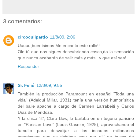
3 comentarios:
circoculipardo
11/8/09, 2:06
Uuuuu,buenísimos.Me encanta este rollo!!
Ole tú que nos sigues descubriendo cosas,da la sensación
que nunca acabarán de salir más y más...y que así sea!
Responder
Sr. Feliú
12/8/09, 9:55
También la producción Paramount en español "Toda una
vida" (Adelqui Millar, 1931) tenía una versión humor´sitica
del baile apache a cargo de Carmen Larrabeiti y Carlos
Díaz de Mendoza.
Y la chica "it", Clara Bow, lo bailaba en un tugurio parisino
en "Parisian Love" (Louis Gasnier, 1925), aprovechando el
tumulto para desvalijar a los incautos millonarios
americanos que se dejaban caer por allí en busca de