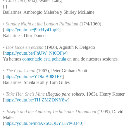
•
Can-Can
(1960), Walter Lang
[ ]
Bailarines: Ambrogio Malerba y Shirley McLaine
•
Sunday Night at the London Palladium
(17/4/1960)
[
https://youtu.be/j9fcHy41bpE
]
Bailarines: Dior Dancer
•
Dos locos en escena
(1960), Agustín P. Delgado
[
https://youtu.be/FhUW_Nf0OFw
]
Ya hemos
comentado esta película
en una de nuestras sesiones.
•
The Cracksman
(1963), Peter Graham Scott
[
https://youtu.be/YDkcB0l81FE
]
Bailarines: Sheila Holt y Tom Gilles
•
Take Her, She's Mine
(
Regalo para soltero
, 1963), Henry Koster
[
https://youtu.be/THjZMZDNY8w
]
•
Joseph and the Amazing Technicolor Dreamcoat
(1999), David
Mallet
[
https://youtu.be/mdAx6UQEYL8?t=3340
]