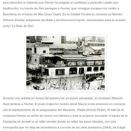
pero descubre in extremis que Fermer ha pegado el cambiazo y pretende colarle una
falsificación. La banda de Álex persigue a Fermer, que consigue escapar con rumbo a
Barcelona en el barco de Max (Joan Capri). En la Ciudad Condal su contacto es Montes
(Alfonso Estela), propietario del Baile y las Atracciones Apolo, rebautizadas para la ocasión
como “La Bola de Oro”.
Durante una redada en busca del asesino de un joyero asesinado, el comisario (Manuel
Gas) detiene a Fermer. El joven inspector Jordán (José Marco) entra entonces en contacto
con la representante de la aseguradora del diamante, Gisele (Anouk Ferjac). Al salir de la
comisaría Fermer se reúne de nuevo con Montes y éste le propone asociarse. A través de la
Autogruta se accede a un taller secreto donde se tallan las joyas robadas, con una
iconografía que no deja de recordarnos a
La torre de los siete jorobados
(1944), de Edgar