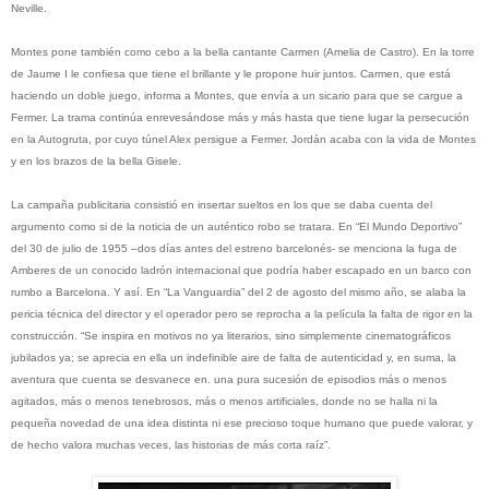
Neville.
Montes pone también como cebo a la bella cantante Carmen (Amelia de Castro). En la torre
de Jaume I le confiesa que tiene el brillante y le propone huir juntos. Carmen, que está
haciendo un doble juego, informa a Montes, que envía a un sicario para que se cargue a
Fermer. La trama continúa enrevesándose más y más hasta que tiene lugar la persecución
en la Autogruta, por cuyo túnel Alex persigue a Fermer. Jordán acaba con la vida de Montes
y en los brazos de la bella Gisele.
La campaña publicitaria consistió en insertar sueltos en los que se daba cuenta del
argumento como si de la noticia de un auténtico robo se tratara. En “El Mundo Deportivo”
del 30 de julio de 1955 –dos días antes del estreno barcelonés- se menciona la fuga de
Amberes de un conocido ladrón internacional que podría haber escapado en un barco con
rumbo a Barcelona. Y así. En “La Vanguardia” del 2 de agosto del mismo año, se alaba la
pericia técnica del director y el operador pero se reprocha a la película la falta de rigor en la
construcción. “Se inspira en motivos no ya literarios, sino simplemente cinematográficos
jubilados ya; se aprecia en ella un indefinible aire de falta de autenticidad y, en suma, la
aventura que cuenta se desvanece en. una pura sucesión de episodios más o menos
agitados, más o menos tenebrosos, más o menos artificiales, donde no se halla ni la
pequeña novedad de una idea distinta ni ese precioso toque humano que puede valorar, y
de hecho valora muchas veces, las historias de más corta raíz”.