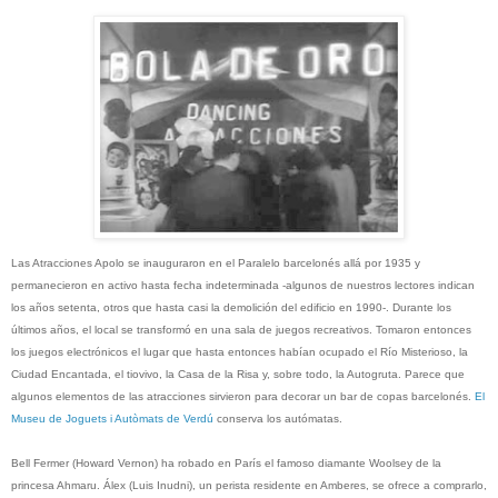
Las Atracciones Apolo se inauguraron en el Paralelo barcelonés allá por 1935 y
permanecieron en activo hasta fecha indeterminada -algunos de nuestros lectores indican
los años setenta, otros que hasta casi la demolición del edificio en 1990-. Durante los
últimos años, el local se transformó en una sala de juegos recreativos. Tomaron entonces
los juegos electrónicos el lugar que hasta entonces habían ocupado el Río Misterioso, la
Ciudad Encantada, el tiovivo, la Casa de la Risa y, sobre todo, la Autogruta. Parece que
algunos elementos de las atracciones sirvieron para decorar un bar de copas barcelonés.
El
Museu de Joguets i Autòmats de Verdú
conserva los autómatas.
Bell Fermer (Howard Vernon) ha robado en París el famoso diamante Woolsey de la
princesa Ahmaru. Álex (Luis Inudni), un perista residente en Amberes, se ofrece a comprarlo,