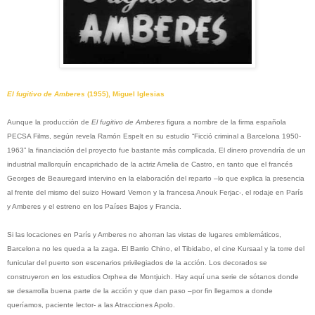
El fugitivo de Amberes
(1955), Miguel Iglesias
Aunque la producción de
El fugitivo de Amberes
figura a nombre de la firma española
PECSA Films, según revela Ramón Espelt en su estudio “Ficció criminal a Barcelona 1950-
1963” la financiación del proyecto fue bastante más complicada. El dinero provendría de un
industrial mallorquín encaprichado de la actriz Amelia de Castro, en tanto que el francés
Georges de Beauregard intervino en la elaboración del reparto –lo que explica la presencia
al frente del mismo del suizo Howard Vernon y la francesa Anouk Ferjac-, el rodaje en París
y Amberes y el estreno en los Países Bajos y Francia.
Si las locaciones en París y Amberes no ahorran las vistas de lugares emblemáticos,
Barcelona no les queda a la zaga. El Barrio Chino, el Tibidabo, el cine Kursaal y la torre del
funicular del puerto son escenarios privilegiados de la acción. Los decorados se
construyeron en los estudios Orphea de Montjuich. Hay aquí una serie de sótanos donde
se desarrolla buena parte de la acción y que dan paso –por fin llegamos a donde
queríamos, paciente lector- a las Atracciones Apolo.