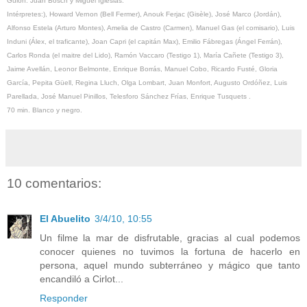
Guión: Juan Bosch y Miguel Iglesias.
Intérpretes:), Howard Vernon (Bell Fermer), Anouk Ferjac (Gisèle), José Marco (Jordán),
Alfonso Estela (Arturo Montes), Amelia de Castro (Carmen), Manuel Gas (el comisario), Luis
Induni (Álex, el traficante), Joan Capri (el capitán Max), Emilio Fábregas (Ángel Ferrán),
Carlos Ronda (el maitre del Lido), Ramón Vaccaro (Testigo 1), María Cañete (Testigo 3),
Jaime Avellán, Leonor Belmonte, Enrique Borrás, Manuel Cobo, Ricardo Fusté, Gloria
García, Pepita Güell, Regina Lluch, Olga Lombart, Juan Monfort, Augusto Ordóñez, Luis
Parellada, José Manuel Pinillos, Telesforo Sánchez Frías, Enrique Tusquets .
70 min. Blanco y negro.
10 comentarios:
El Abuelito
3/4/10, 10:55
Un filme la mar de disfrutable, gracias al cual podemos
conocer quienes no tuvimos la fortuna de hacerlo en
persona, aquel mundo subterráneo y mágico que tanto
encandiló a Cirlot...
Responder