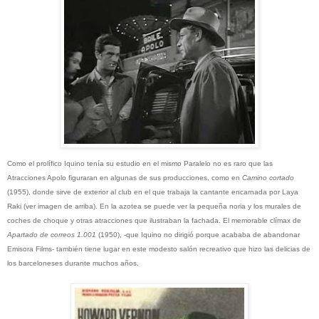
Como el prolífico Iquino tenía su estudio en el mismo Paralelo no es raro que las
Atracciones Apolo figuraran en algunas de sus producciones, como en
Camino cortado
(1955), donde sirve de exterior al club en el que trabaja la cantante encarnada por Laya
Raki (ver imagen de arriba). En la azotea se puede ver la pequeña noria y los murales de
coches de choque y otras atracciones que ilustraban la fachada. El memorable clímax de
Apartado de correos 1.001
(1950), -que Iquino no dirigió porque acababa de abandonar
Emisora Films- también tiene lugar en este modesto salón recreativo que hizo las delicias de
los barceloneses durante muchos años.